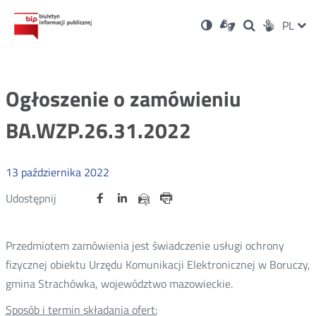
Ustawienia
Otwórz
Otwórz
Wersja
ZMI
PL
Dla
Wyszukiwark
Otwórz
zukaj
Social
w
w
niesłyszących
kontrastowa
w
JĘZ
PRZ
nowym
nowym
nowym
Media
oknie
oknie
oknie
JĘZ
Ogłoszenie o zamówieniu
BA.WZP.26.31.2022
13
października
2022
Udostępnij
Udostępnij
Udostępnij
Otwórz
Otwórz
Otwórz
Udostępnij
Udostępnij
na
na
na
w
w
w
przez
portalu
portalu
portalu
Drukuj
nowym
nowym
nowym
e-
oknie
oknie
oknie
Twitter
Facebook
Linkedin
mail
Przedmiotem zamówienia jest świadczenie usługi ochrony
fizycznej obiektu Urzędu Komunikacji Elektronicznej w Boruczy,
gmina Strachówka, województwo mazowieckie.
Sposób i termin składania ofert: