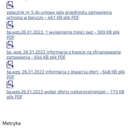
zalacznik nr 5 do umowy opis przedmiotu zamowienia
ochrona w boruczy -
461 KB
plik PDF
ba.wzp.26.31.2022. 1 wyjasnienia tresci swz -
569 KB
plik
PDF
ba. wzp. 26.31.2022 informacja o kwocie na sfinansowanie
zamowienia -
654 KB
plik PDF
ba.wzp. 26.31.2022 informacja z otwarcia ofert -
648 KB
plik
PDF
ba.wzp.26.31.2022 wybor oferty najkorzystniejszej -
773 KB
plik PDF
Metryka