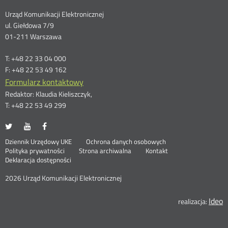
Dane
Urząd Komunikacji Elektronicznej
ul. Giełdowa 7/9
kontaktowe
01-211 Warszawa
T: +48 22 33 04 000
F: +48 22 53 49 162
Formularz kontaktowy
Redaktor: Klaudia Kieliszczyk,
T: +48 22 53 49 299
UKE
UKE
UKE
Otwórz
Otwórz
Otwórz
na
na
na
w
w
w
Otwórz
Stopka
Dziennik Urzędowy UKE
Ochrona danych osobowych
portalu
portalu
portalu
nowym
nowym
nowym
Otwórz
w
Polityka prywatności
Strona archiwalna
Kontakt
Twitter
Youtube
Facebook
oknie
oknie
oknie
w
nowym
Deklaracja dostępności
menu
nowym
oknie
oknie
2026 Urząd Komunikacji Elektronicznej
Ideo
O
realizacja:
n