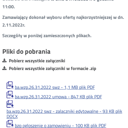
11:00.
Zamawiający dokonał wyboru oferty najkorzystniejszej w dn.
2.11.2022r.
Szczegóły w poniżej zamieszczonych plikach.
Pliki do pobrania
Pobierz wszystkie załączniki
Pobierz wszystkie załączniki w formacie .zip
ba.wzp.26.31.2022 swz -
1,1 MB
plik PDF
ba.wzp.26.31.2022 umowa -
847 KB
plik PDF
ba.wzp.26.31.2022 swz - zalaczniki edytowalne -
93 KB
plik
DOCX
bzp ogloszenie o zamowieniu -
100 KB
plik PDF