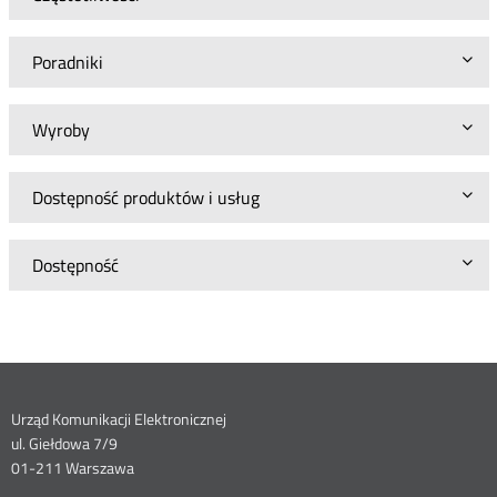
Poradniki
Wyroby
Dostępność produktów i usług
Dostępność
Dane
Urząd Komunikacji Elektronicznej
ul. Giełdowa 7/9
kontaktowe
01-211 Warszawa