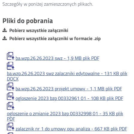
Szczegóły w poniżej zamieszczonych plikach.
Pliki do pobrania
Pobierz wszystkie załączniki
Pobierz wszystkie załączniki w formacie .zip
ba.wzp.26.26.2023 swz -
1,9 MB
plik PDF
ba.wzp.26.26.2023 swz zalaczniki edytowalne -
131 KB
plik
DOCX
ba.wzp.26.26.2023 projekt umowy -
1,1 MB
plik PDF
ogloszenie 2023 bzp 00332961 01 -
108 KB
plik PDF
ogloszenie o zmianie 2023 bzp 00332998 01 -
35 KB
plik
PDF
zalacznik nr 1 do umowy opu analiza -
667 KB
plik PDF