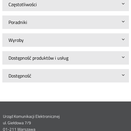
Częstotliwości
Poradniki
Wyroby
Dostępność produktów i usług
Dostępność
Dane
Urząd Komunikacji Elektronicznej
ul. Giełdowa 7/9
01-211 Warszawa