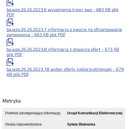
ba.wzp.26.26.2023.6 wyjasnienia tresci swz -
683 KB
plik
PDF
ba.wzp.26.26.2023.7 informacja o kwocie na sfinansowanie
zamowienia -
663 KB
plik PDF
ba.wzp.26.26.2023.8 informacja z otwarcia ofert -
673 KB
plik PDF
ba.wzp.26.26.2023.18 wybor oferty najkorzystniejszej -
679
KB
plik PDF
Metryka
Podmiot udostępniający informację:
Urząd Komunikacji Elektronicznej
Osoba odpowiedzialna:
Sylwia Walewska