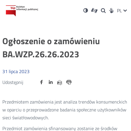
Ustawienia
Otwórz
Otwórz
Wersja
ZMI
PL
Dla
Wyszukiwark
Otwórz
zukaj
Social
w
w
niesłyszących
kontrastowa
w
JĘZ
PRZ
nowym
nowym
nowym
Media
oknie
oknie
oknie
JĘZ
Ogłoszenie o zamówieniu
BA.WZP.26.26.2023
31
lipca
2023
Udostępnij
Udostępnij
Udostępnij
Otwórz
Otwórz
Otwórz
Udostępnij
Udostępnij
na
na
na
w
w
w
przez
portalu
portalu
portalu
Drukuj
nowym
nowym
nowym
e-
oknie
oknie
oknie
Twitter
Facebook
Linkedin
mail
Przedmiotem zamówienia jest analiza trendów konsumenckich
w oparciu o przeprowadzone badania społeczne użytkowników
sieci światłowodowych.
Przedmiot zamówienia sfinansowany zostanie ze środków