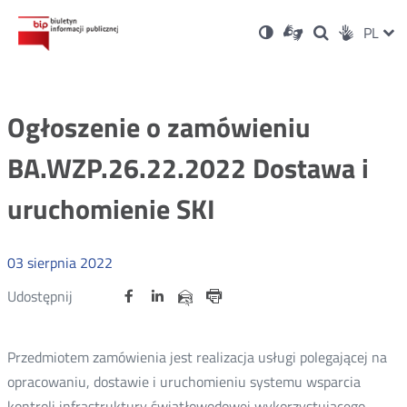
Ustawienia
Otwórz
Otwórz
Wersja
ZMI
PL
Dla
Wyszukiwark
Otwórz
zukaj
Social
w
w
niesłyszących
kontrastowa
w
JĘZ
PRZ
nowym
nowym
nowym
Media
oknie
oknie
oknie
JĘZ
Ogłoszenie o zamówieniu
BA.WZP.26.22.2022 Dostawa i
uruchomienie SKI
03
sierpnia
2022
Udostępnij
Udostępnij
Udostępnij
Otwórz
Otwórz
Otwórz
Udostępnij
Udostępnij
na
na
na
w
w
w
przez
portalu
portalu
portalu
Drukuj
nowym
nowym
nowym
e-
oknie
oknie
oknie
Twitter
Facebook
Linkedin
mail
Przedmiotem zamówienia jest realizacja usługi polegającej na
opracowaniu, dostawie i uruchomieniu systemu wsparcia
kontroli infrastruktury światłowodowej wykorzystującego