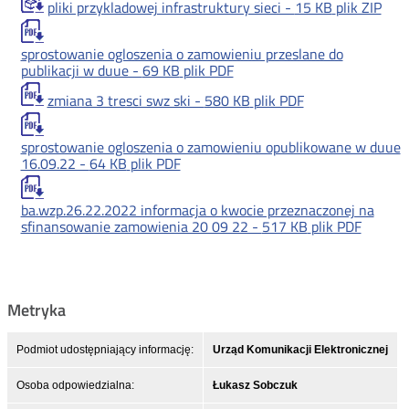
pliki przykladowej infrastruktury sieci -
15 KB
plik ZIP
sprostowanie ogloszenia o zamowieniu przeslane do
publikacji w duue -
69 KB
plik PDF
zmiana 3 tresci swz ski -
580 KB
plik PDF
sprostowanie ogloszenia o zamowieniu opublikowane w duue
16.09.22 -
64 KB
plik PDF
ba.wzp.26.22.2022 informacja o kwocie przeznaczonej na
sfinansowanie zamowienia 20 09 22 -
517 KB
plik PDF
Metryka
Podmiot udostępniający informację:
Urząd Komunikacji Elektronicznej
Osoba odpowiedzialna:
Łukasz Sobczuk