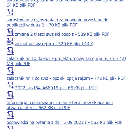
64 KB
plik PDF
sprostowanie ogloszenia o zamowieniu przeslane do
publikacji w duue 2 -
70 KB
plik PDF
zmiana 2 tresci swz ski podpis -
539 KB
plik PDF
aktualna swz rej.zm -
329 KB
plik DOCX
zalacznik nr 10 do swz - projekt umowy ski opcja rej.zm -
1,0
MB
plik PDF
zalacznik nr 1 do swz - opz ski opcja rej.zm -
772 KB
plik PDF
2022-ojs164-466916-pl -
66 KB
plik PDF
informacja o planowanej zmianie terminow skladania i
otwarcia ofert -
562 KB
plik PDF
odpowiedzi na pytania z dn. 13.09.2022 r -
582 KB
plik PDF