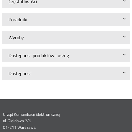
Częstotliwości
Poradniki
Wyroby
Dostępność produktów i usług
Dostępność
Dane
Urząd Komunikacji Elektronicznej
ul. Giełdowa 7/9
kontaktowe
01-211 Warszawa