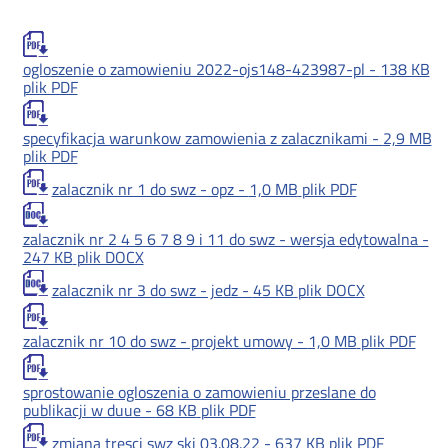
ogloszenie o zamowieniu 2022-ojs148-423987-pl -
138 KB
plik PDF
specyfikacja warunkow zamowienia z zalacznikami -
2,9 MB
plik PDF
zalacznik nr 1 do swz - opz -
1,0 MB
plik PDF
zalacznik nr 2 4 5 6 7 8 9 i 11 do swz - wersja edytowalna -
247 KB
plik DOCX
zalacznik nr 3 do swz - jedz -
45 KB
plik DOCX
zalacznik nr 10 do swz - projekt umowy -
1,0 MB
plik PDF
sprostowanie ogloszenia o zamowieniu przeslane do
publikacji w duue -
68 KB
plik PDF
zmiana tresci swz ski 03.08.22 -
637 KB
plik PDF