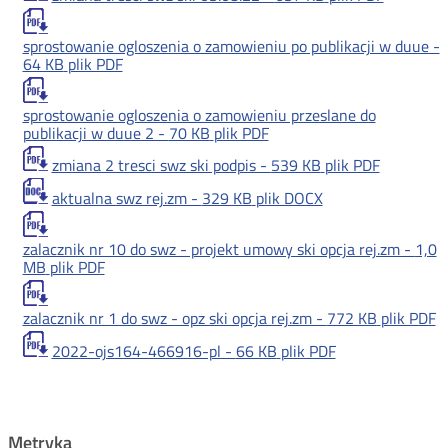
sprostowanie ogloszenia o zamowieniu po publikacji w duue -
64 KB
plik PDF
sprostowanie ogloszenia o zamowieniu przeslane do
publikacji w duue 2 -
70 KB
plik PDF
zmiana 2 tresci swz ski podpis -
539 KB
plik PDF
aktualna swz rej.zm -
329 KB
plik DOCX
zalacznik nr 10 do swz - projekt umowy ski opcja rej.zm -
1,0
MB
plik PDF
zalacznik nr 1 do swz - opz ski opcja rej.zm -
772 KB
plik PDF
2022-ojs164-466916-pl -
66 KB
plik PDF
Metryka