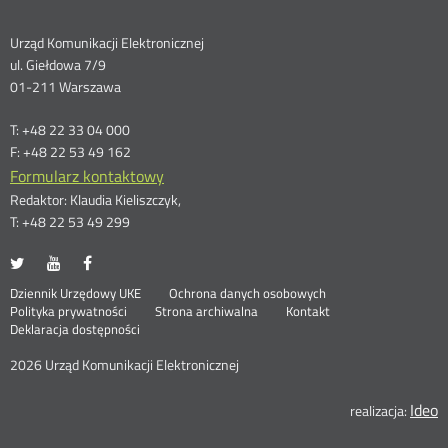
Dane
Urząd Komunikacji Elektronicznej
ul. Giełdowa 7/9
kontaktowe
01-211 Warszawa
T: +48 22 33 04 000
F: +48 22 53 49 162
Formularz kontaktowy
Redaktor: Klaudia Kieliszczyk,
T: +48 22 53 49 299
UKE
UKE
UKE
Otwórz
Otwórz
Otwórz
na
na
na
w
w
w
Otwórz
Stopka
Dziennik Urzędowy UKE
Ochrona danych osobowych
portalu
portalu
portalu
nowym
nowym
nowym
Otwórz
w
Polityka prywatności
Strona archiwalna
Kontakt
Twitter
Youtube
Facebook
oknie
oknie
oknie
w
nowym
Deklaracja dostępności
menu
nowym
oknie
oknie
2026 Urząd Komunikacji Elektronicznej
Ideo
O
realizacja: