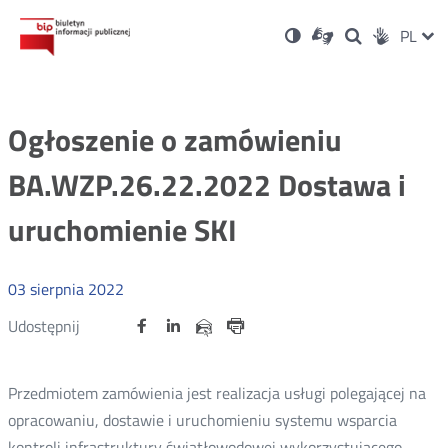
Ustawienia
Otwórz
Otwórz
Wersja
ZMI
PL
Dla
Wyszukiwark
Otwórz
zukaj
Social
w
w
niesłyszących
kontrastowa
w
JĘZ
PRZ
nowym
nowym
nowym
Media
oknie
oknie
oknie
JĘZ
Ogłoszenie o zamówieniu
BA.WZP.26.22.2022 Dostawa i
uruchomienie SKI
03
sierpnia
2022
Udostępnij
Udostępnij
Udostępnij
Otwórz
Otwórz
Otwórz
Udostępnij
Udostępnij
na
na
na
w
w
w
przez
portalu
portalu
portalu
Drukuj
nowym
nowym
nowym
e-
oknie
oknie
oknie
Twitter
Facebook
Linkedin
mail
Przedmiotem zamówienia jest realizacja usługi polegającej na
opracowaniu, dostawie i uruchomieniu systemu wsparcia
kontroli infrastruktury światłowodowej wykorzystującego