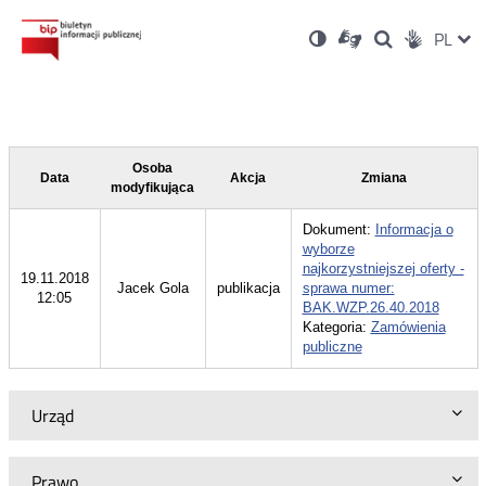
Ustawienia
Otwórz
Otwórz
Wersja
ZMI
PL
Dla
Wyszukiwark
Otwórz
zukaj
Social
w
w
niesłyszących
kontrastowa
w
JĘZ
PRZ
nowym
nowym
nowym
Media
oknie
oknie
oknie
JĘZ
Osoba
Data
Akcja
Zmiana
modyfikująca
Dokument:
Informacja o
wyborze
najkorzystniejszej oferty -
19.11.2018
Jacek Gola
publikacja
sprawa numer:
12:05
BAK.WZP.26.40.2018
Kategoria:
Zamówienia
publiczne
Urząd
Prawo