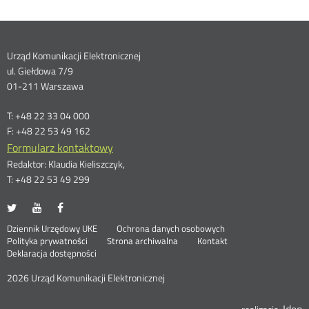
Dane
Urząd Komunikacji Elektronicznej
ul. Giełdowa 7/9
kontaktowe
01-211 Warszawa
T: +48 22 33 04 000
F: +48 22 53 49 162
Formularz kontaktowy
Redaktor: Klaudia Kieliszczyk,
T: +48 22 53 49 299
UKE
UKE
UKE
Otwórz
Otwórz
Otwórz
na
na
na
w
w
w
Otwórz
Stopka
Dziennik Urzędowy UKE
Ochrona danych osobowych
portalu
portalu
portalu
nowym
nowym
nowym
Otwórz
w
Polityka prywatności
Strona archiwalna
Kontakt
Twitter
Youtube
Facebook
oknie
oknie
oknie
w
nowym
Deklaracja dostępności
menu
nowym
oknie
oknie
2026 Urząd Komunikacji Elektronicznej