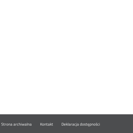
wórz
Strona archiwalna
Kontakt
Deklaracja dostępności