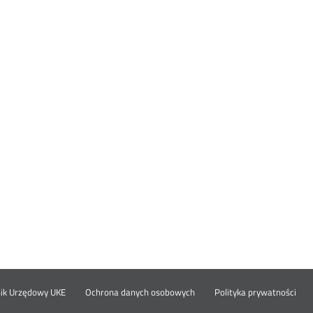
Otwórz
Ot
opka
nik Urzędowy UKE
Ochrona danych osobowych
Polityka prywatności
w
w