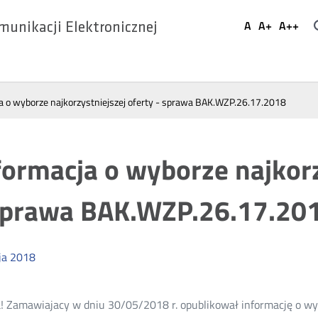
Ustaw
A
A+
A++
munikacji Elektronicznej
Domyślna
Większa
Najwi
Social
czcionka
czcionka
czcio
Media
a o wyborze najkorzystniejszej oferty - sprawa BAK.WZP.26.17.2018
formacja o wyborze najkorz
sprawa BAK.WZP.26.17.20
ja
2018
 Zamawiajacy w dniu 30/05/2018 r. opublikował informację o wybo