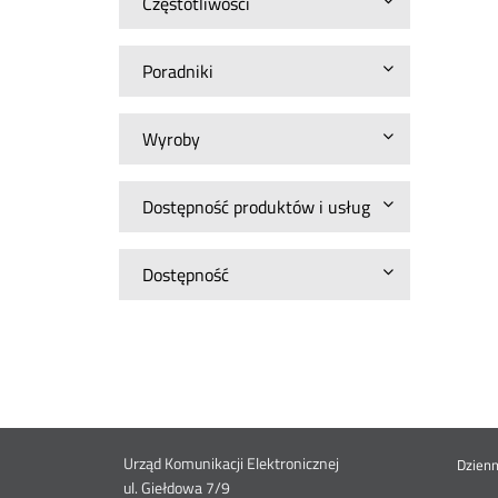
Częstotliwości
Poradniki
Wyroby
Dostępność produktów i usług
Dostępność
Dane
Urząd Komunikacji Elektronicznej
St
Dzien
ul. Giełdowa 7/9