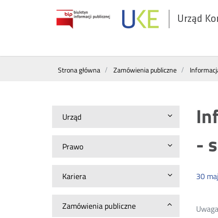
Urząd Ko
Otwórz
w
nowym
Wyszukiwarka
oknie
Strona główna
Zamówienia publiczne
Informacj
In
Urząd
- 
Prawo
Kariera
30
ma
Zamówienia publiczne
Uwaga!