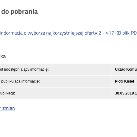
i do pobrania
indormacja o wyborze najkorzystniejszej oferty 2 -
417 KB
plik PD
yka
t udostępniający informację:
Urząd Komuni
publikująca informację:
Piotr Kisiel
ublikacji:
30.05.2018 
r zmian