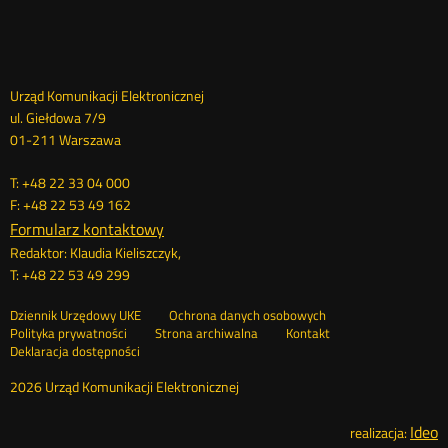
Dane
Urząd Komunikacji Elektronicznej
ul. Giełdowa 7/9
kontaktowe
01-211 Warszawa
T: +48 22 33 04 000
F: +48 22 53 49 162
Formularz kontaktowy
Redaktor: Klaudia Kieliszczyk,
T: +48 22 53 49 299
Otwórz
Stopka
Dziennik Urzędowy UKE
Ochrona danych osobowych
Otwórz
w
Polityka prywatności
Strona archiwalna
Kontakt
w
nowym
Deklaracja dostępności
menu
nowym
oknie
oknie
2026 Urząd Komunikacji Elektronicznej
Ideo
O
realizacja: