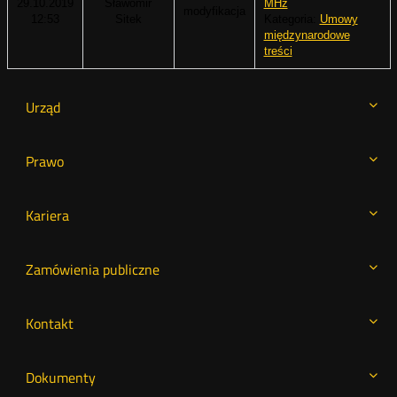
29.10.2019
Sławomir
MHz
modyfikacja
12:53
Sitek
Kategoria:
Umowy
międzynarodowe
treści
Urząd
Prawo
Kariera
Zamówienia publiczne
Kontakt
Dokumenty