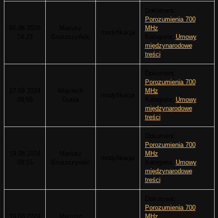
Dokument:
Porozumienia 700
05.08.2026
Mariusz
MHz
modyfikacja
14:23
Gruszczyński
Kategoria:
Umowy
międzynarodowe
treści
Dokument:
Porozumienia 700
27.09.2024
Wojciech
MHz
modyfikacja
09:55
Gunia
Kategoria:
Umowy
międzynarodowe
treści
Dokument:
Porozumienia 700
19.08.2024
Mariusz
MHz
modyfikacja
08:15
Gruszczyński
Kategoria:
Umowy
międzynarodowe
treści
Dokument:
Porozumienia 700
19.08.2024
Mariusz
MHz