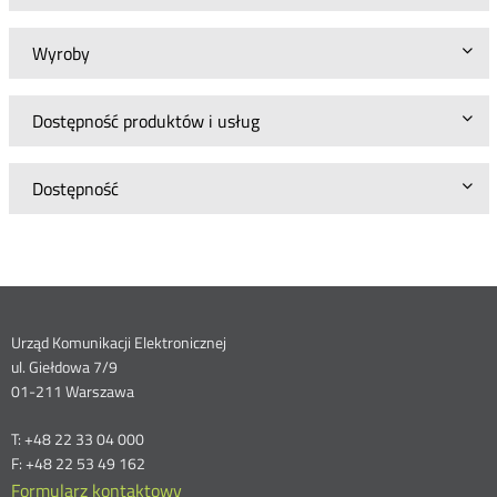
Wyroby
Dostępność produktów i usług
Dostępność
Dane
Urząd Komunikacji Elektronicznej
ul. Giełdowa 7/9
kontaktowe
01-211 Warszawa
T: +48 22 33 04 000
F: +48 22 53 49 162
Formularz kontaktowy