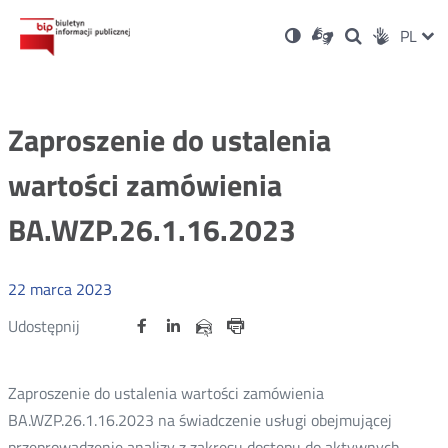
Ustawienia
Otwórz
Otwórz
Wersja
ZMI
PL
Dla
Wyszukiwark
Otwórz
zukaj
Social
w
w
niesłyszących
kontrastowa
w
JĘZ
PRZ
nowym
nowym
nowym
Media
oknie
oknie
oknie
JĘZ
Zaproszenie do ustalenia
wartości zamówienia
BA.WZP.26.1.16.2023
22
marca
2023
Udostępnij
Udostępnij
Udostępnij
Otwórz
Otwórz
Otwórz
Udostępnij
Udostępnij
na
na
na
w
w
w
przez
portalu
portalu
portalu
Drukuj
nowym
nowym
nowym
e-
oknie
oknie
oknie
Twitter
Facebook
Linkedin
mail
Zaproszenie do ustalenia wartości zamówienia
BA.WZP.26.1.16.2023 na świadczenie usługi obejmującej
przeprowadzenie analizy z zakresu dostępu do aktywnych