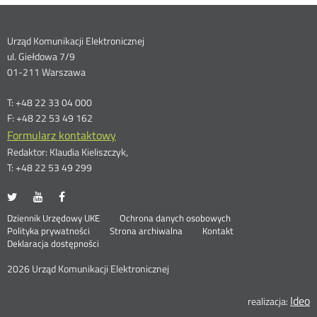
Dane
Urząd Komunikacji Elektronicznej
ul. Giełdowa 7/9
kontaktowe
01-211 Warszawa
T: +48 22 33 04 000
F: +48 22 53 49 162
Formularz kontaktowy
Redaktor: Klaudia Kieliszczyk,
T: +48 22 53 49 299
UKE
UKE
UKE
Otwórz
Otwórz
Otwórz
na
na
na
w
w
w
Otwórz
Stopka
Dziennik Urzędowy UKE
Ochrona danych osobowych
portalu
portalu
portalu
nowym
nowym
nowym
Otwórz
w
Polityka prywatności
Strona archiwalna
Kontakt
Twitter
Youtube
Facebook
oknie
oknie
oknie
w
nowym
Deklaracja dostępności
menu
nowym
oknie
oknie
2026 Urząd Komunikacji Elektronicznej
Ideo
O
realizacja: