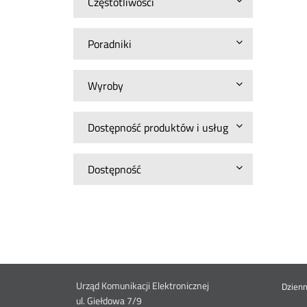
Częstotliwości
Poradniki
Wyroby
Dostępność produktów i usług
Dostępność
Dane
Urząd Komunikacji Elektronicznej
St
Dzien
ul. Giełdowa 7/9