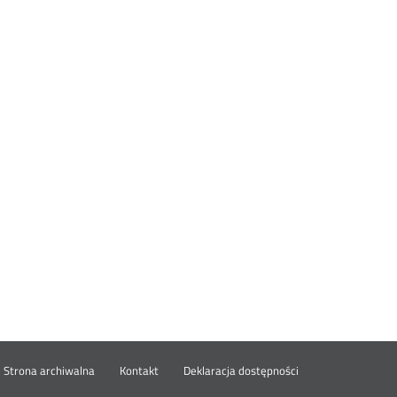
wórz
Strona archiwalna
Kontakt
Deklaracja dostępności