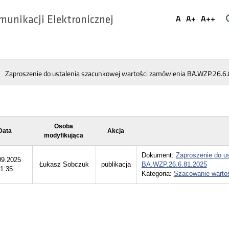
Ustaw
A
A+
A++
munikacji Elektronicznej
Domyślna
Większa
Najwi
Social
czcionka
czcionka
czcio
Media
Zaproszenie do ustalenia szacunkowej wartości zamówienia BA.WZP.26.6
Osoba
Data
Akcja
modyfikująca
Dokument:
Zaproszenie do u
09.2025
Łukasz Sobczuk
publikacja
BA.WZP.26.6.81.2025
1:35
Kategoria:
Szacowanie warto