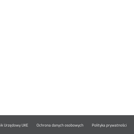
Otwórz
Ot
opka
nik Urzędowy UKE
Ochrona danych osobowych
Polityka prywatności
w
w