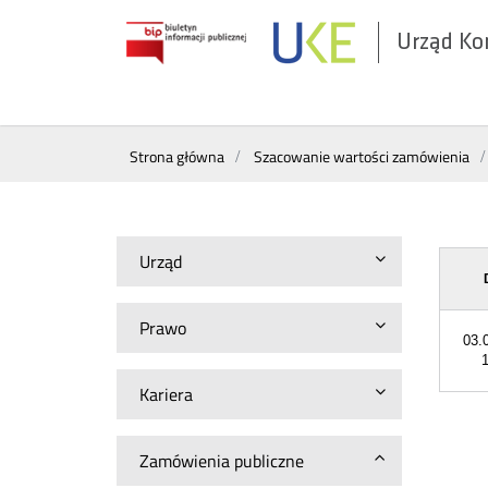
Urząd Ko
Otwórz
w
nowym
Wyszukiwarka
oknie
Strona główna
Szacowanie wartości zamówienia
Urząd
Prawo
03.
1
Kariera
Zamówienia publiczne