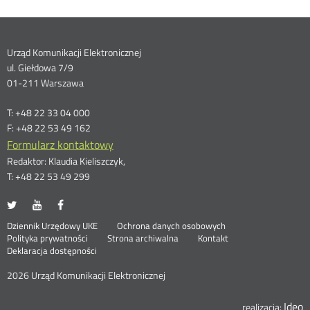
Dane
Urząd Komunikacji Elektronicznej
ul. Giełdowa 7/9
kontaktowe
01-211 Warszawa
T: +48 22 33 04 000
F: +48 22 53 49 162
Formularz kontaktowy
Redaktor: Klaudia Kieliszczyk,
T: +48 22 53 49 299
UKE
UKE
UKE
Otwórz
Otwórz
Otwórz
na
na
na
w
w
w
Otwórz
Stopka
Dziennik Urzędowy UKE
Ochrona danych osobowych
portalu
portalu
portalu
nowym
nowym
nowym
Otwórz
w
Polityka prywatności
Strona archiwalna
Kontakt
Twitter
Youtube
Facebook
oknie
oknie
oknie
w
nowym
Deklaracja dostępności
menu
nowym
oknie
oknie
2026 Urząd Komunikacji Elektronicznej
Ideo
O
realizacja: