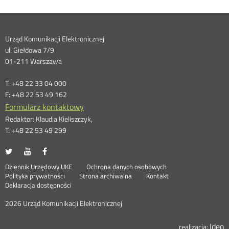
Dane
Urząd Komunikacji Elektronicznej
ul. Giełdowa 7/9
kontaktowe
01-211 Warszawa
T: +48 22 33 04 000
F: +48 22 53 49 162
Formularz kontaktowy
Redaktor: Klaudia Kieliszczyk,
T: +48 22 53 49 299
UKE
UKE
UKE
Otwórz
Otwórz
Otwórz
na
na
na
w
w
w
Otwórz
Stopka
Dziennik Urzędowy UKE
Ochrona danych osobowych
portalu
portalu
portalu
nowym
nowym
nowym
Otwórz
w
Polityka prywatności
Strona archiwalna
Kontakt
Twitter
Youtube
Facebook
oknie
oknie
oknie
w
nowym
Deklaracja dostępności
menu
nowym
oknie
oknie
2026 Urząd Komunikacji Elektronicznej
Ideo
O
realizacja: