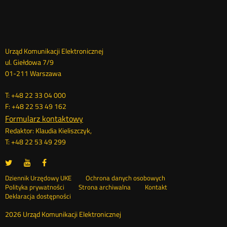
Dane
Urząd Komunikacji Elektronicznej
ul. Giełdowa 7/9
kontaktowe
01-211 Warszawa
T: +48 22 33 04 000
F: +48 22 53 49 162
Formularz kontaktowy
Redaktor: Klaudia Kieliszczyk,
T: +48 22 53 49 299
UKE
UKE
UKE
Otwórz
Otwórz
Otwórz
na
na
na
w
w
w
Otwórz
Stopka
Dziennik Urzędowy UKE
Ochrona danych osobowych
portalu
portalu
portalu
nowym
nowym
nowym
Otwórz
w
Polityka prywatności
Strona archiwalna
Kontakt
Twitter
Youtube
Facebook
oknie
oknie
oknie
w
nowym
Deklaracja dostępności
menu
nowym
oknie
oknie
2026 Urząd Komunikacji Elektronicznej