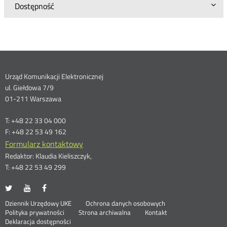
Dostępność
Dane
Urząd Komunikacji Elektronicznej
ul. Giełdowa 7/9
kontaktowe
01-211 Warszawa
T: +48 22 33 04 000
F: +48 22 53 49 162
Formularz kontaktowy
Redaktor: Klaudia Kieliszczyk,
T: +48 22 53 49 299
UKE
UKE
UKE
Otwórz
Otwórz
Otwórz
na
na
na
w
w
w
Otwórz
Stopka
Dziennik Urzędowy UKE
Ochrona danych osobowych
portalu
portalu
portalu
nowym
nowym
nowym
Otwórz
w
Polityka prywatności
Strona archiwalna
Kontakt
Twitter
Youtube
Facebook
oknie
oknie
oknie
w
nowym
Deklaracja dostępności