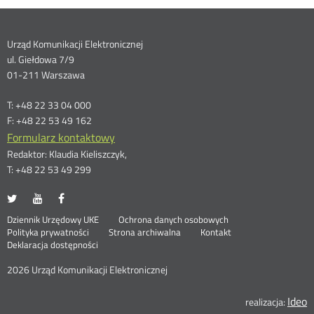
Dane
Urząd Komunikacji Elektronicznej
ul. Giełdowa 7/9
kontaktowe
01-211 Warszawa
T: +48 22 33 04 000
F: +48 22 53 49 162
Formularz kontaktowy
Redaktor: Klaudia Kieliszczyk,
T: +48 22 53 49 299
UKE
UKE
UKE
Otwórz
Otwórz
Otwórz
na
na
na
w
w
w
Otwórz
Stopka
Dziennik Urzędowy UKE
Ochrona danych osobowych
portalu
portalu
portalu
nowym
nowym
nowym
Otwórz
w
Polityka prywatności
Strona archiwalna
Kontakt
Twitter
Youtube
Facebook
oknie
oknie
oknie
w
nowym
Deklaracja dostępności
menu
nowym
oknie
oknie
2026 Urząd Komunikacji Elektronicznej
Ideo
O
realizacja: