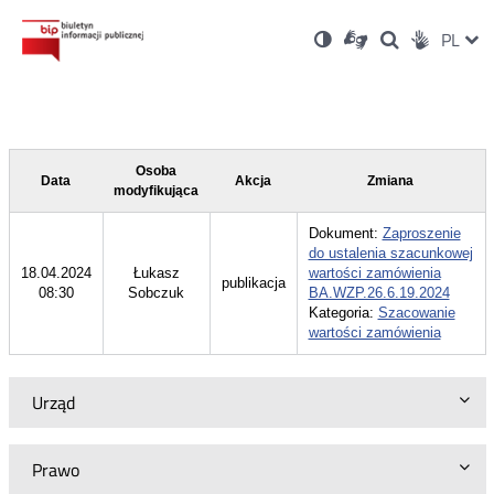
Ustawienia
Otwórz
Otwórz
Wersja
ZMI
PL
Dla
Wyszukiwark
Otwórz
zukaj
Social
w
w
niesłyszących
kontrastowa
w
JĘZ
PRZ
nowym
nowym
nowym
Media
oknie
oknie
oknie
JĘZ
Osoba
Data
Akcja
Zmiana
modyfikująca
Dokument:
Zaproszenie
do ustalenia szacunkowej
18.04.2024
Łukasz
wartości zamówienia
publikacja
08:30
Sobczuk
BA.WZP.26.6.19.2024
Kategoria:
Szacowanie
wartości zamówienia
Urząd
Prawo