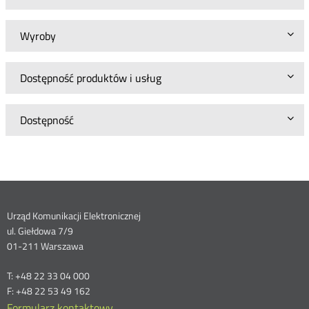
Wyroby
Dostępność produktów i usług
Dostępność
Dane
Urząd Komunikacji Elektronicznej
ul. Giełdowa 7/9
kontaktowe
01-211 Warszawa
T: +48 22 33 04 000
F: +48 22 53 49 162
Formularz kontaktowy