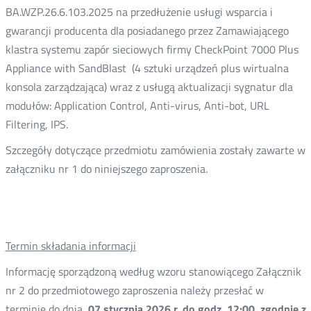
BA.WZP.26.6.103.2025 na przedłużenie usługi wsparcia i
gwarancji producenta dla posiadanego przez Zamawiającego
klastra systemu zapór sieciowych firmy CheckPoint 7000 Plus
Appliance with SandBlast (4 sztuki urządzeń plus wirtualna
konsola zarządzająca) wraz z usługą aktualizacji sygnatur dla
modułów: Application Control, Anti-virus, Anti-bot, URL
Filtering, IPS.
Szczegóły dotyczące przedmiotu zamówienia zostały zawarte w
załączniku nr 1 do niniejszego zaproszenia.
Termin składania informacji
Informację sporządzoną według wzoru stanowiącego Załącznik
nr 2 do przedmiotowego zaproszenia należy przesłać w
terminie do dnia
07 stycznia
2026 r. do godz. 12:00
zgodnie z