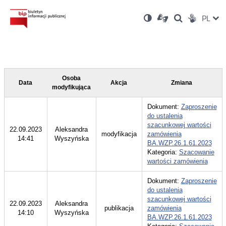
Ustawienia
Otwórz
Otwórz
Wersja
ZMI
PL
Dla
Wyszukiwark
Otwórz
zukaj
Social
w
w
niesłyszących
kontrastowa
w
JĘZ
PRZ
nowym
nowym
nowym
Media
oknie
oknie
oknie
JĘZ
Osoba
Data
Akcja
Zmiana
modyfikująca
Dokument:
Zaproszenie
do ustalenia
szacunkowej wartości
22.09.2023
Aleksandra
modyfikacja
zamówienia
14:41
Wyszyńska
BA.WZP.26.1.61.2023
Kategoria:
Szacowanie
wartości zamówienia
Dokument:
Zaproszenie
do ustalenia
szacunkowej wartości
22.09.2023
Aleksandra
publikacja
zamówienia
14:10
Wyszyńska
BA.WZP.26.1.61.2023