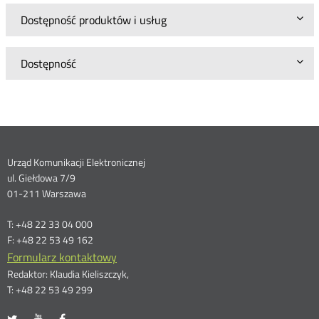
Dostępność produktów i usług
Dostępność
Dane
Urząd Komunikacji Elektronicznej
ul. Giełdowa 7/9
kontaktowe
01-211 Warszawa
T: +48 22 33 04 000
F: +48 22 53 49 162
Formularz kontaktowy
Redaktor: Klaudia Kieliszczyk,
T: +48 22 53 49 299
UKE
UKE
UKE