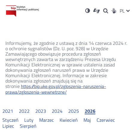
Ustawienia
Otwórz
Otwórz
Wersja
ZMI
PL
Dla
Wyszukiwark
Otwórz
zukaj
Social
w
w
niesłyszących
kontrastowa
w
JĘZ
PRZ
nowym
nowym
nowym
Media
oknie
oknie
oknie
JĘZ
Informujemy, że zgodnie z ustawą z dnia 14 czerwca 2024 r.
o ochronie sygnalistów (Dz. U. poz. 928) w Urzędzie
Zamawiającego obowiązuje procedura zgłoszeń
wewnętrznych zawarta w zarządzeniu Prezesa Urzędu
Komunikacji Elektronicznej w sprawie ustalenia zasad
dokonywania zgłoszeń naruszeń prawa w Urzędzie
Komunikacji Elektronicznej. Informacje w zakresie
dokonywania zgłoszeń znajdują się na
stronie
https://bip.uke.gov.pl/zgloszenia-naruszenia-
prawa/zgloszenia-wewnetrzne/
2021
2022
2023
2024
2025
2026
Styczeń
Luty
Marzec
Kwiecień
Maj
Czerwiec
Lipiec
Sierpień