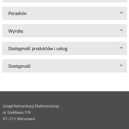
Poradniki
Wyroby
Dostępność produktów i usług
Dostępność
Dane
Urząd Komunikacji Elektronicznej
ul. Giełdowa 7/9
kontaktowe
01-211 Warszawa