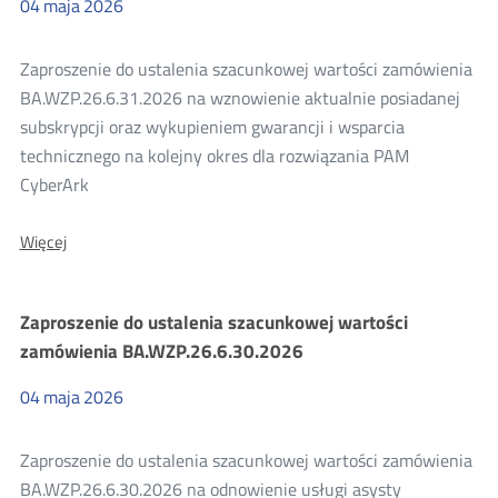
04
maja
2026
Zaproszenie do ustalenia szacunkowej wartości zamówienia
BA.WZP.26.6.31.2026 na wznowienie aktualnie posiadanej
subskrypcji oraz wykupieniem gwarancji i wsparcia
technicznego na kolejny okres dla rozwiązania PAM
CyberArk
O:
Więcej
Zaproszenie
do
ustalenia
Zaproszenie do ustalenia szacunkowej wartości
szacunkowej
wartości
zamówienia BA.WZP.26.6.30.2026
zamówienia
BA.WZP.26.6.31.2026
04
maja
2026
Zaproszenie do ustalenia szacunkowej wartości zamówienia
BA.WZP.26.6.30.2026 na odnowienie usługi asysty