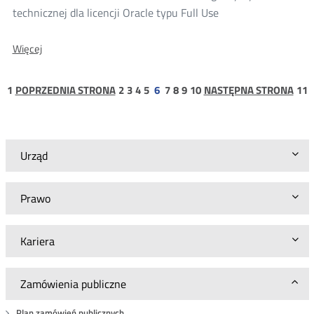
technicznej dla licencji Oracle typu Full Use
O:
Więcej
Zaproszenie
do
ustalenia
strona
strona
strona
strona
strona
strona
strona
strona
strona
s
1
POPRZEDNIA STRONA
2
3
4
5
6
7
8
9
10
NASTĘPNA STRONA
11
szacunkowej
1
1
wartości
zamówienia
BA.WZP.26.6.30.2026
Urząd
Prawo
Kariera
Zamówienia publiczne
Plan zamówień publicznych