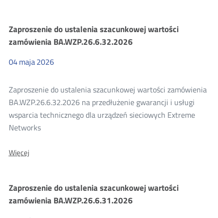
Zaproszenie
do
ustalenia
Zaproszenie do ustalenia szacunkowej wartości
szacunkowej
wartości
zamówienia BA.WZP.26.6.32.2026
zamówienia
BA.WZP.26.6.33.2026
04
maja
2026
Zaproszenie do ustalenia szacunkowej wartości zamówienia
BA.WZP.26.6.32.2026 na przedłużenie gwarancji i usługi
wsparcia technicznego dla urządzeń sieciowych Extreme
Networks
O:
Więcej
Zaproszenie
do
ustalenia
Zaproszenie do ustalenia szacunkowej wartości
szacunkowej
wartości
zamówienia BA.WZP.26.6.31.2026
zamówienia
BA.WZP.26.6.32.2026