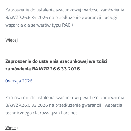
Zaproszenie do ustalenia szacunkowej wartości zamówienia
BA.WZP.26.6.34.2026 na przedłużenie gwarancji i usługi
wsparcia dla serwerów typu RACK
O:
Więcej
Zaproszenie
do
ustalenia
Zaproszenie do ustalenia szacunkowej wartości
szacunkowej
wartości
zamówienia BA.WZP.26.6.33.2026
zamówienia
BA.WZP.26.6.34.2026
04
maja
2026
Zaproszenie do ustalenia szacunkowej wartości zamówienia
BA.WZP.26.6.33.2026 na przedłużenie gwarancji i wsparcia
technicznego dla rozwiązań Fortinet
O:
Więcej