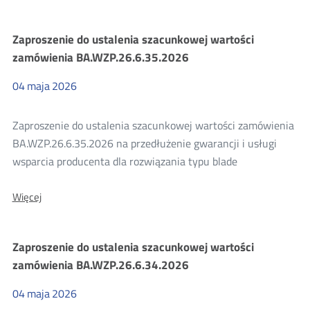
Szacowanie
Zaproszenie do ustalenia szacunkowej wartości
zamówienia BA.WZP.26.6.35.2026
wartości
04
maja
2026
zamówienia
Zaproszenie do ustalenia szacunkowej wartości zamówienia
2026
BA.WZP.26.6.35.2026 na przedłużenie gwarancji i usługi
wsparcia producenta dla rozwiązania typu blade
O:
Więcej
Zaproszenie
do
ustalenia
Zaproszenie do ustalenia szacunkowej wartości
szacunkowej
wartości
zamówienia BA.WZP.26.6.34.2026
zamówienia
BA.WZP.26.6.35.2026
04
maja
2026