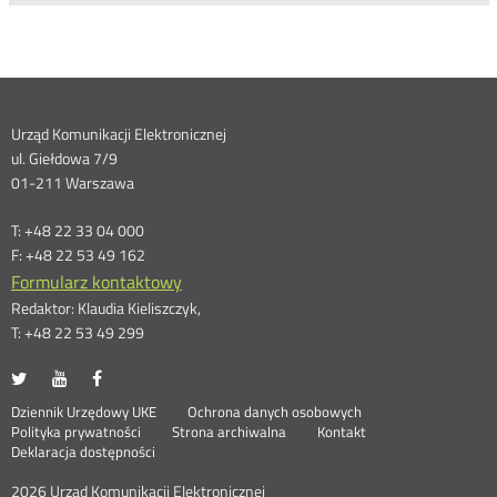
Dane
Urząd Komunikacji Elektronicznej
ul. Giełdowa 7/9
kontaktowe
01-211 Warszawa
T: +48 22 33 04 000
F: +48 22 53 49 162
Formularz kontaktowy
Redaktor: Klaudia Kieliszczyk,
T: +48 22 53 49 299
UKE
UKE
UKE
Otwórz
Otwórz
Otwórz
na
na
na
w
w
w
Otwórz
Stopka
Dziennik Urzędowy UKE
Ochrona danych osobowych
portalu
portalu
portalu
nowym
nowym
nowym
Otwórz
w
Polityka prywatności
Strona archiwalna
Kontakt
Twitter
Youtube
Facebook
oknie
oknie
oknie
w
nowym
Deklaracja dostępności
menu
nowym
oknie
oknie
2026 Urząd Komunikacji Elektronicznej