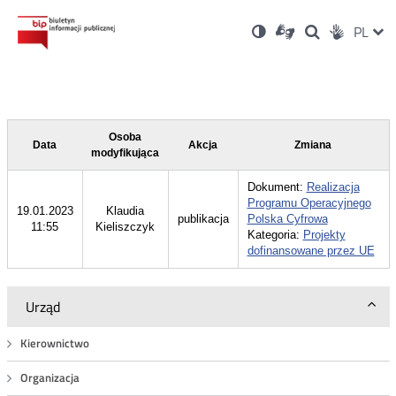
Ustawienia
Otwórz
Otwórz
Wersja
ZMI
PL
Dla
Wyszukiwark
Otwórz
zukaj
Social
w
w
niesłyszących
kontrastowa
w
JĘZ
PRZ
nowym
nowym
nowym
Media
oknie
oknie
oknie
JĘZ
Osoba
Data
Akcja
Zmiana
modyfikująca
Dokument:
Realizacja
Programu Operacyjnego
19.01.2023
Klaudia
publikacja
Polska Cyfrowa
11:55
Kieliszczyk
Kategoria:
Projekty
dofinansowane przez UE
Urząd
Kierownictwo
Organizacja