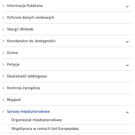
Informacja Publiczna
Roz
Ochrona danych osobowych
Skargi i Wnioski
Koordynator ds. dostępności
Roz
Ocena
Petycje
Roz
Działalność lobbingowa
Kontrola Zarządcza
Majątek
Sprawy międzynarodowe
Roz
Organizacje międzynarodowe
Współpraca w ramach Unii Europejskiej