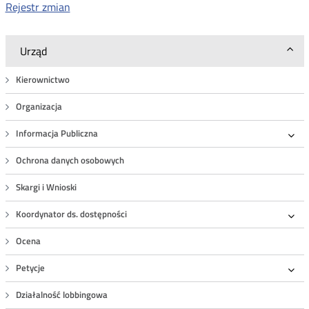
Rejestr zmian
Urząd
Kierownictwo
Organizacja
Informacja Publiczna
Roz
Ochrona danych osobowych
Skargi i Wnioski
Koordynator ds. dostępności
Roz
Ocena
Petycje
Roz
Działalność lobbingowa