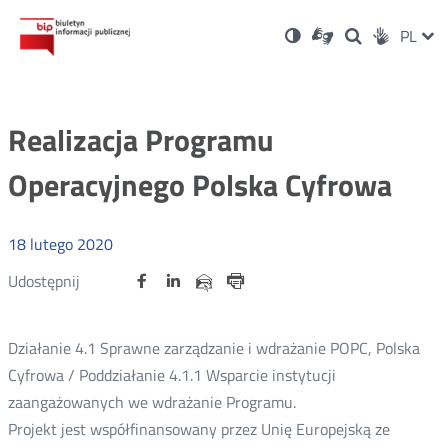
Ustawienia
Otwórz
Otwórz
Wersja
ZMI
PL
Dla
Wyszukiwark
Otwórz
zukaj
Social
w
w
niesłyszących
kontrastowa
w
JĘZ
PRZ
nowym
nowym
nowym
Media
oknie
oknie
oknie
JĘZ
Realizacja Programu
Operacyjnego Polska Cyfrowa
18
lutego
2020
Udostępnij
Udostępnij
Udostępnij
Otwórz
Otwórz
Otwórz
Udostępnij
Udostępnij
na
na
na
w
w
w
przez
portalu
portalu
portalu
Drukuj
nowym
nowym
nowym
e-
oknie
oknie
oknie
Twitter
Facebook
Linkedin
mail
Działanie 4.1 Sprawne zarządzanie i wdrażanie POPC, Polska
Cyfrowa / Poddziałanie 4.1.1 Wsparcie instytucji
zaangażowanych we wdrażanie Programu.
Projekt jest współfinansowany przez Unię Europejską ze