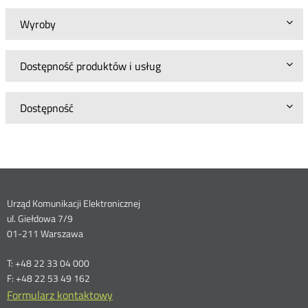
Wyroby
Dostępność produktów i usług
Dostępność
Dane
Urząd Komunikacji Elektronicznej
ul. Giełdowa 7/9
kontaktowe
01-211 Warszawa
T: +48 22 33 04 000
F: +48 22 53 49 162
Formularz kontaktowy