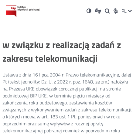
Ustawienia
Otwórz
Otwórz
Wersja
ZMI
PL
Dla
Wyszukiwark
Otwórz
zukaj
Social
w
w
niesłyszących
kontrastowa
w
JĘZ
PRZ
nowym
nowym
nowym
Media
oknie
oknie
oknie
JĘZ
w związku z realizacją zadań z
zakresu telekomunikacji
Ustawa z dnia 16 lipca 2004 r. Prawo telekomunikacyjne, dalej
Pt (tekst jednolity: Dz. U. z 2022 r. poz. 1648, ze zm.) nałożyła
na Prezesa UKE obowiązek corocznej publikacji na stronie
podmiotowej BIP UKE, w terminie pięciu miesięcy od
zakończenia roku budżetowego, zestawienia kosztów
związanych z wykonywaniem zadań z zakresu telekomunikacji,
o których mowa w art. 183 ust 1 Pt, poniesionych w roku
poprzednim oraz sumę wpływów z rocznej opłaty
telekomunikacyjnej pobranej również w poprzednim roku