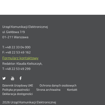
Dane
Urząd Komunikacji Elektronicznej
ul. Giełdowa 7/9
kontaktowe
01-211 Warszawa
T: +48 22 33 04 000
F: +48 22 53 49 162
Formularz kontaktowy
Redaktor: Klaudia Kieliszczyk,
T: +48 22 53 49 299
UKE
UKE
UKE
Otwórz
Otwórz
Otwórz
na
na
na
w
w
w
Otwórz
Stopka
Dziennik Urzędowy UKE
Ochrona danych osobowych
portalu
portalu
portalu
nowym
nowym
nowym
Otwórz
w
Polityka prywatności
Strona archiwalna
Kontakt
Twitter
Youtube
Facebook
oknie
oknie
oknie
w
nowym
Deklaracja dostępności
menu
nowym
oknie
oknie
2026 Urząd Komunikacji Elektronicznej