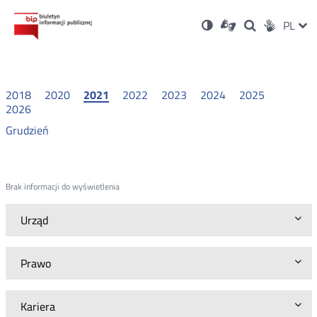
Ustawienia
Otwórz
Otwórz
Wersja
ZMI
PL
Dla
Wyszukiwark
Otwórz
zukaj
Social
w
w
niesłyszących
kontrastowa
w
JĘZ
PRZ
nowym
nowym
nowym
Media
oknie
oknie
oknie
JĘZ
2018
2020
2021
2022
2023
2024
2025
2026
Grudzień
Brak informacji do wyświetlenia
Urząd
Prawo
Kariera