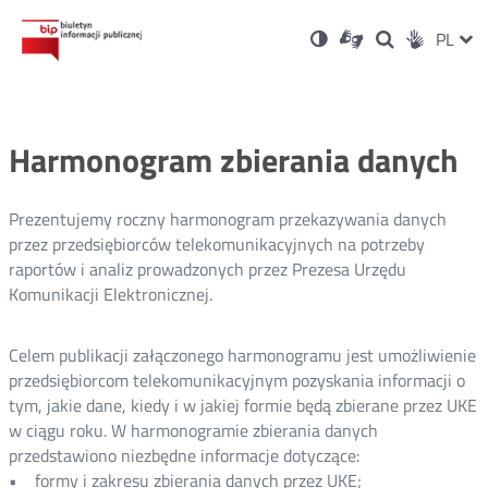
Ustawienia
Otwórz
Otwórz
Wersja
ZMI
PL
Dla
Wyszukiwark
Otwórz
zukaj
Social
w
w
niesłyszących
kontrastowa
w
JĘZ
PRZ
nowym
nowym
nowym
Media
oknie
oknie
oknie
JĘZ
Harmonogram zbierania danych
Prezentujemy roczny harmonogram przekazywania danych
przez przedsiębiorców telekomunikacyjnych na potrzeby
raportów i analiz prowadzonych przez Prezesa Urzędu
Komunikacji Elektronicznej.
Celem publikacji załączonego harmonogramu jest umożliwienie
przedsiębiorcom telekomunikacyjnym pozyskania informacji o
tym, jakie dane, kiedy i w jakiej formie będą zbierane przez UKE
w ciągu roku. W harmonogramie zbierania danych
przedstawiono niezbędne informacje dotyczące:
• formy i zakresu zbierania danych przez UKE;