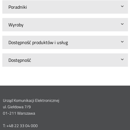
Poradniki
Wyroby
Dostępność produktów i usług
Dostępność
Dane
Urząd Komunikacji Elektronicznej
ul. Giełdowa 7/9
kontaktowe
01-211 Warszawa
T: +48 22 33 04 000