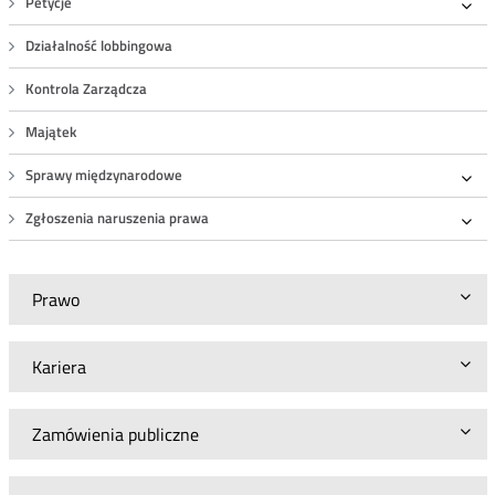
Petycje
Roz
Działalność lobbingowa
Kontrola Zarządcza
Majątek
Sprawy międzynarodowe
Roz
Zgłoszenia naruszenia prawa
Roz
Prawo
Kariera
Zamówienia publiczne