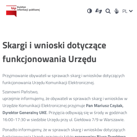
Ustawienia
Otwórz
Otwórz
Wersja
ZMI
PL
Dla
Wyszukiwark
Otwórz
zukaj
Social
w
w
niesłyszących
kontrastowa
w
JĘZ
PRZ
nowym
nowym
nowym
Media
oknie
oknie
oknie
JĘZ
Skargi i wnioski dotyczące
funkcjonowania Urzędu
Przyjmowanie obywateli w sprawach skarg i wniosków dotyczących
funkcjonowania Urzędu Komunikacji Elektronicznej.
Szanowni Państwo,
uprzejmie informujemy, że obywateli w sprawach skarg i wniosków w
Urzędzie Komunikacji Elektronicznej przyjmuje
Pan Mariusz Czyżak,
Dyrektor Generalny UKE
. Przyjęcia odbywają się w środy w godzinach
16:00-17:30
w siedzibie Urzędu przy ul. Giełdowa 7/9 w Warszawie.
Ponadto informujemy, że w sprawach skarg i wniosków dotyczących
funkcjonowania Urzędu przyjmują także
pracownicy Biura Dyrektora