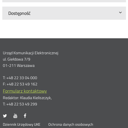
Dostępność
Dane
Urząd Komunikacji Elektronicznej
ul. Giełdowa 7/9
kontaktowe
01-211 Warszawa
T: +48 22 33 04 000
F: +48 22 53 49 162
Formularz kontaktowy
Redaktor: Klaudia Kieliszczyk,
T: +48 22 53 49 299
UKE
UKE
UKE
Otwórz
Otwórz
Otwórz
na
na
na
w
w
w
Otwórz
Dziennik Urzędowy UKE
Ochrona danych osobowych
portalu
portalu
portalu
nowym
nowym
nowym