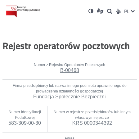
Ustawienia
Otwórz
Otwórz
Wersja
ZMI
PL
Dla
Wyszukiwark
Otwórz
zukaj
Social
w
w
niesłyszących
kontrastowa
w
JĘZ
PRZ
nowym
nowym
nowym
Media
oknie
oknie
oknie
JĘZ
Rejestr operatorów pocztowych
Numer z Rejestru Operatorów Pocztowych
B-00468
Firma przedsiębiorcy lub nazwa innego podmiotu uprawnionego do
prowadzenia działalności gospodarczej
Fundacja Społecznie Bezpieczni
Numer Identyfikacji
Numer w rejestrze przedsiębiorców lub innym
Podatkowej
właściwym rejestrze
583-309-00-30
KRS 0000344392
Adres