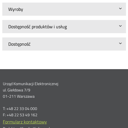
Wyroby
Dostępność produktów i usług
Dostępność
Dane
Urząd Komunikacji Elektronicznej
ul. Giełdowa 7/9
kontaktowe
01-211 Warszawa
T: +48 22 33 04 000
F: +48 22 53 49 162
Formularz kontaktowy