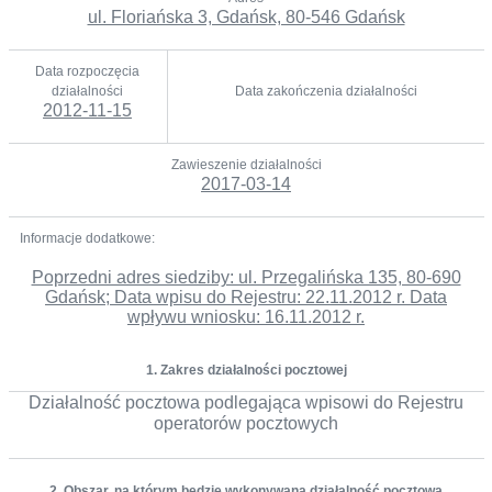
ul. Floriańska 3, Gdańsk, 80-546 Gdańsk
Data rozpoczęcia
działalności
Data zakończenia działalności
2012-11-15
Zawieszenie działalności
2017-03-14
Informacje dodatkowe:
Poprzedni adres siedziby: ul. Przegalińska 135, 80-690
Gdańsk; Data wpisu do Rejestru: 22.11.2012 r. Data
wpływu wniosku: 16.11.2012 r.
1. Zakres działalności pocztowej
Działalność pocztowa podlegająca wpisowi do Rejestru
operatorów pocztowych
2. Obszar, na którym będzie wykonywana działalność pocztowa