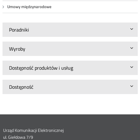
Umowy międzynarodowe
Poradniki
Wyroby
Dostępność produktów i usług
Dostępność
Dane
Urząd Komunikacji Elektronicznej
ul. Giełdowa 7/9