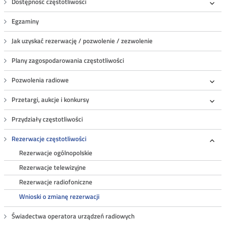
Dostępność częstotliwości
Roz
Egzaminy
Jak uzyskać rezerwację / pozwolenie / zezwolenie
Plany zagospodarowania częstotliwości
Pozwolenia radiowe
Roz
Przetargi, aukcje i konkursy
Roz
Przydziały częstotliwości
Rezerwacje częstotliwości
Roz
Rezerwacje ogólnopolskie
Rezerwacje telewizyjne
Rezerwacje radiofoniczne
Wnioski o zmianę rezerwacji
Świadectwa operatora urządzeń radiowych