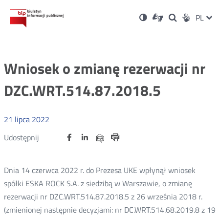
Ustawienia
Otwórz
Otwórz
Wersja
ZMI
PL
Dla
Wyszukiwark
Otwórz
zukaj
Social
w
w
niesłyszących
kontrastowa
w
JĘZ
PRZ
nowym
nowym
nowym
Media
oknie
oknie
oknie
JĘZ
Wniosek o zmianę rezerwacji nr
DZC.WRT.514.87.2018.5
21
lipca
2022
Udostępnij
Udostępnij
Udostępnij
Otwórz
Otwórz
Otwórz
Udostępnij
Udostępnij
na
na
na
w
w
w
przez
portalu
portalu
portalu
Drukuj
nowym
nowym
nowym
e-
oknie
oknie
oknie
Twitter
Facebook
Linkedin
mail
Dnia 14 czerwca 2022 r. do Prezesa UKE wpłynął wniosek
spółki ESKA ROCK S.A. z siedzibą w Warszawie, o zmianę
rezerwacji nr DZC.WRT.514.87.2018.5 z 26 września 2018 r.
(zmienionej następnie decyzjami: nr DC.WRT.514.68.2019.8 z 19