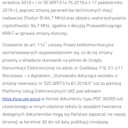
września 2019 r. i nr DC.WRT.514.76.2019.4 z 17 października
2019 r.), poprzez zmianę parametrów technicznych stacji
nadawczej Olsztyn (f=94,7 MHz) oraz obszaru wykorzystywania
częstotliwości 94,7 MHz, zgodnie z decyzją Przewodniczącego
KRRiT w sprawie zmiany Koncesji.
1
Stosownie do art. 114
ustawy Prawo telekomunikacyjne
zainteresowanych wypowiedzeniem się, co do tej zmiany
prosimy o składanie stanowisk na piśmie do Urzędu
Komunikacji Elektronicznej na adres ul. Giełdowa 7/9, 01-211
Warszawa – z dopiskiem: „Stanowisko dotyczące wniosku o
zmianę rezerwacji nr DZC.WRT.514.87.2018.5” lub za pomocą
Platformy Usług Elektronicznych UKE pod adresem
w formie dokumentu typu PDF, WORD lub
https://pue.uke.gov.pl
utworzonego w innym edytorze tekstu (z zasadami tworzenia
dostępnych dokumentów mogą się Państwo zapoznać na naszej
stronie), w terminie 30 dni od daty publikacji niniejszej