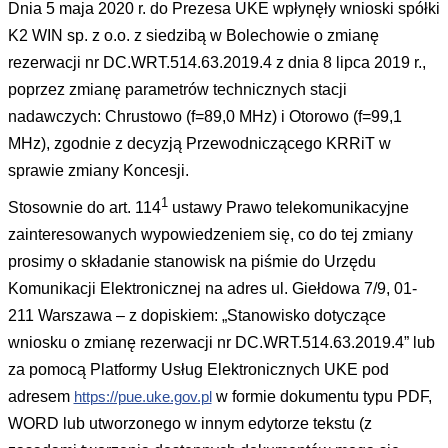
Dnia 5 maja 2020 r. do Prezesa UKE wpłynęły wnioski spółki
K2 WIN sp. z o.o. z siedzibą w Bolechowie o zmianę
rezerwacji nr DC.WRT.514.63.2019.4 z dnia 8 lipca 2019 r.,
poprzez zmianę parametrów technicznych stacji
nadawczych: Chrustowo (f=89,0 MHz) i Otorowo (f=99,1
MHz),
zgodnie z decyzją Przewodniczącego KRRiT w
sprawie zmiany Koncesji.
1
Stosownie do art. 114
ustawy Prawo telekomunikacyjne
zainteresowanych wypowiedzeniem się, co do tej zmiany
prosimy o składanie stanowisk na piśmie do Urzędu
Komunikacji Elektronicznej na adres ul. Giełdowa 7/9, 01-
211 Warszawa – z dopiskiem: „Stanowisko dotyczące
wniosku o zmianę rezerwacji nr DC.WRT.514.63.2019.4” lub
za pomocą Platformy Usług Elektronicznych UKE pod
adresem
https://pue.uke.gov.pl
w formie dokumentu typu PDF,
WORD lub utworzonego w innym edytorze tekstu (z