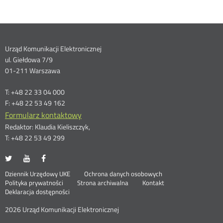
Dane
Urząd Komunikacji Elektronicznej
ul. Giełdowa 7/9
kontaktowe
01-211 Warszawa
T: +48 22 33 04 000
F: +48 22 53 49 162
Formularz kontaktowy
Redaktor: Klaudia Kieliszczyk,
T: +48 22 53 49 299
UKE
UKE
UKE
Otwórz
Otwórz
Otwórz
na
na
na
w
w
w
Otwórz
Stopka
Dziennik Urzędowy UKE
Ochrona danych osobowych
portalu
portalu
portalu
nowym
nowym
nowym
Otwórz
w
Polityka prywatności
Strona archiwalna
Kontakt
Twitter
Youtube
Facebook
oknie
oknie
oknie
w
nowym
Deklaracja dostępności
menu
nowym
oknie
oknie
2026 Urząd Komunikacji Elektronicznej