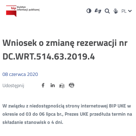
Ustawienia
Otwórz
Otwórz
Wersja
ZMI
PL
Dla
Wyszukiwark
Otwórz
zukaj
Social
w
w
niesłyszących
kontrastowa
w
JĘZ
PRZ
nowym
nowym
nowym
Media
oknie
oknie
oknie
JĘZ
Wniosek o zmianę rezerwacji nr
DC.WRT.514.63.2019.4
08
czerwca
2020
Udostępnij
Udostępnij
Udostępnij
Otwórz
Otwórz
Otwórz
Udostępnij
Udostępnij
na
na
na
w
w
w
przez
portalu
portalu
portalu
Drukuj
nowym
nowym
nowym
e-
oknie
oknie
oknie
Twitter
Facebook
Linkedin
mail
W związku z niedostępnością strony internetowej BIP UKE w
okresie od 03 do 06 lipca br., Prezes UKE przedłuża termin na
składanie stanowisk o 4 dni.