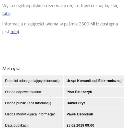
Wykaz ogólnopolskich rezerwacji częstotliwości znajduje się
.
tutaj
Otwórz
w
Informacja o zajętości widma w paśmie 2600 MHz dostępna
nowym
jest
.
tutaj
Otwórz
oknie
w
nowym
oknie
Metryka
Podmiot udostępniający informację:
Urząd Komunikacji Elektronicznej
Osoba odpowiedzialna:
Piotr Błaszczyk
Osoba publikująca informację:
Daniel Gryt
Osoba modyfikująca informację:
Paweł Deoniziak
Data publikacji:
23.02.2018 09:00