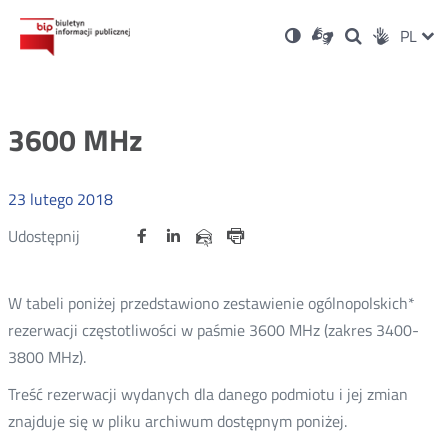
Ustawienia
Otwórz
Otwórz
Wersja
ZMI
PL
Dla
Wyszukiwark
Otwórz
zukaj
Social
w
w
niesłyszących
kontrastowa
w
JĘZ
PRZ
nowym
nowym
nowym
Media
oknie
oknie
oknie
JĘZ
3600 MHz
23
lutego
2018
Udostępnij
Udostępnij
Udostępnij
Otwórz
Otwórz
Otwórz
Udostępnij
Udostępnij
na
na
na
w
w
w
przez
portalu
portalu
portalu
Drukuj
nowym
nowym
nowym
e-
oknie
oknie
oknie
Twitter
Facebook
Linkedin
mail
W tabeli poniżej przedstawiono zestawienie ogólnopolskich*
rezerwacji częstotliwości w paśmie 3600 MHz (zakres 3400-
3800 MHz).
Treść rezerwacji wydanych dla danego podmiotu i jej zmian
znajduje się w pliku archiwum dostępnym poniżej.