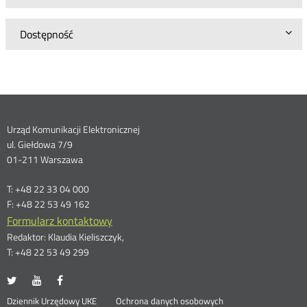
Dostępność
Dane
Urząd Komunikacji Elektronicznej
ul. Giełdowa 7/9
kontaktowe
01-211 Warszawa
T: +48 22 33 04 000
F: +48 22 53 49 162
Formularz kontaktowy
Redaktor: Klaudia Kieliszczyk,
T: +48 22 53 49 299
UKE
UKE
UKE
Otwórz
Otwórz
Otwórz
na
na
na
w
w
w
Otwórz
Dziennik Urzędowy UKE
Ochrona danych osobowych
portalu
portalu
portalu
nowym
nowym
nowym