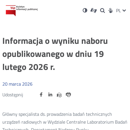
Ustawienia
Otwórz
Otwórz
Wersja
ZMI
PL
Dla
Wyszukiwark
Otwórz
zukaj
Social
w
w
niesłyszących
kontrastowa
w
JĘZ
PRZ
nowym
nowym
nowym
Media
oknie
oknie
oknie
JĘZ
Informacja o wyniku naboru
opublikowanego w dniu 19
lutego 2026 r.
20
marca
2026
Udostępnij
Udostępnij
Udostępnij
Otwórz
Otwórz
Otwórz
Udostępnij
Udostępnij
na
na
na
w
w
w
przez
portalu
portalu
portalu
Drukuj
nowym
nowym
nowym
e-
oknie
oknie
oknie
Twitter
Facebook
Linkedin
mail
Główny specjalista ds. prowadzenia badań technicznych
urządzeń radiowych w Wydziale Centralne Laboratorium Badań
Technicznych, Departament Nadzoru Rynku.