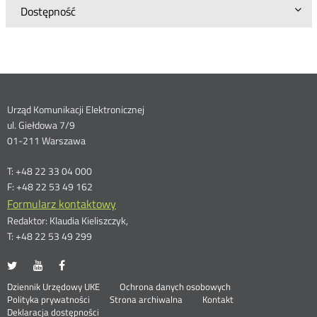
Dostępność
Dane
Urząd Komunikacji Elektronicznej
ul. Giełdowa 7/9
kontaktowe
01-211 Warszawa
T: +48 22 33 04 000
F: +48 22 53 49 162
Formularz kontaktowy
Redaktor: Klaudia Kieliszczyk,
T: +48 22 53 49 299
UKE
UKE
UKE
Otwórz
Otwórz
Otwórz
na
na
na
w
w
w
Otwórz
Stopka
Dziennik Urzędowy UKE
Ochrona danych osobowych
portalu
portalu
portalu
nowym
nowym
nowym
Otwórz
w
Polityka prywatności
Strona archiwalna
Kontakt
Twitter
Youtube
Facebook
oknie
oknie
oknie
w
nowym
Deklaracja dostępności