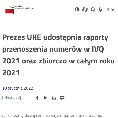
Ustawienia
Otwórz
Otwórz
Wersja
ZMI
PL
Dla
Wyszukiwark
Otwórz
zukaj
Social
w
w
niesłyszących
kontrastowa
w
JĘZ
PRZ
nowym
nowym
nowym
Media
oknie
oknie
oknie
JĘZ
Prezes UKE udostępnia raporty
przenoszenia numerów w IVQ
2021 oraz zbiorczo w całym roku
2021
10
stycznia
2022
Udostępnij
Udostępnij
Udostępnij
Otwórz
Otwórz
Otwórz
Udostępnij
Udostępnij
na
na
na
w
w
w
przez
portalu
portalu
portalu
Drukuj
nowym
nowym
nowym
e-
oknie
oknie
oknie
Twitter
Facebook
Linkedin
mail
Zapraszamy do zapoznania się z raportami przenoszenia