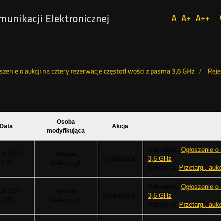
Ustaw
A
A+
A++
munikacji Elektronicznej
Domyślna
Większa
Najw
Social
czcionka
czcionka
czcio
Media
szenie o aukcji na cztery rezerwacje częstotliwości z pasma 3,6 GHz
Reje
Osoba
Data
Akcja
modyfikująca
Dokument:
Ogłoszenie o 
06.2023
Klaudia
modyfikacja
3,6 GHz
12:51
Kieliszczyk
Kategoria:
Przetargi, auk
Dokument:
Ogłoszenie o 
06.2023
Klaudia
modyfikacja
3,6 GHz
12:50
Kieliszczyk
Kategoria:
Przetargi, auk