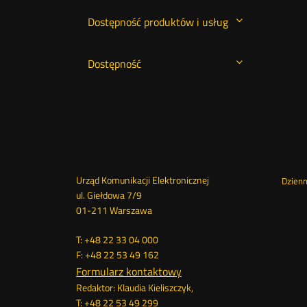
Dostępność produktów i usług
Dostępność
Dane
Urząd Komunikacji Elektronicznej
St
Dzien
ul. Giełdowa 7/9
01-211 Warszawa
kontaktowe
me
T: +48 22 33 04 000
F: +48 22 53 49 162
Formularz kontaktowy
Redaktor: Klaudia Kieliszczyk,
T: +48 22 53 49 299