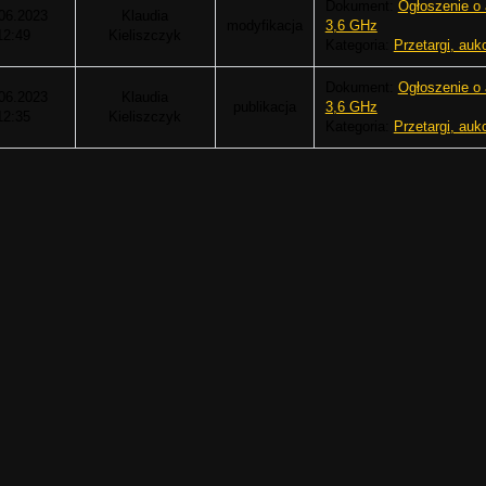
Dokument:
Ogłoszenie o 
06.2023
Klaudia
modyfikacja
3,6 GHz
12:49
Kieliszczyk
Kategoria:
Przetargi, auk
Dokument:
Ogłoszenie o 
06.2023
Klaudia
publikacja
3,6 GHz
12:35
Kieliszczyk
Kategoria:
Przetargi, auk