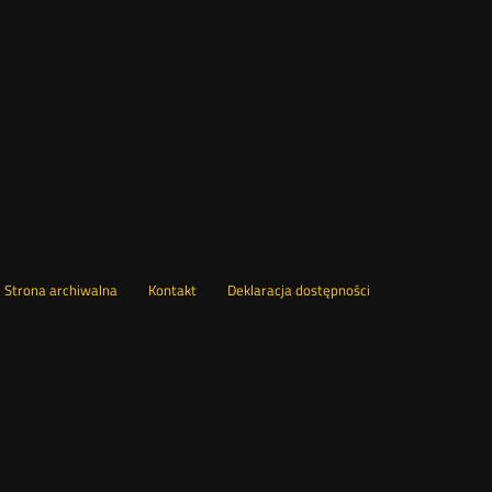
wórz
Strona archiwalna
Kontakt
Deklaracja dostępności
wym
ie