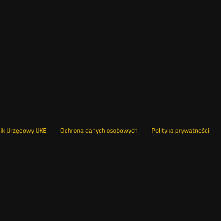
Otwórz
Ot
opka
nik Urzędowy UKE
Ochrona danych osobowych
Polityka prywatności
w
w
nowym
no
oknie
okn
nu