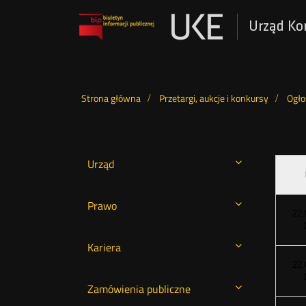
Urząd Ko
Otwórz
w
nowym
Menu
oknie
Strona główna
Przetargi, aukcje i konkursy
Ogło
górne
Urząd
Prawo
22.
Kariera
22.
Zamówienia publiczne