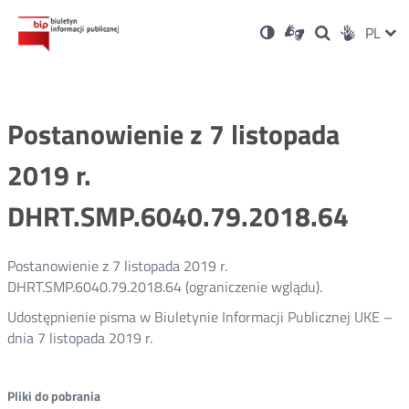
Ustawienia
Otwórz
Otwórz
Wersja
ZMI
PL
Dla
Wyszukiwark
Otwórz
zukaj
Social
w
w
niesłyszących
kontrastowa
w
JĘZ
PRZ
nowym
nowym
nowym
Media
oknie
oknie
oknie
JĘZ
Postanowienie z 7 listopada
2019 r.
DHRT.SMP.6040.79.2018.64
Postanowienie z 7 listopada 2019 r.
DHRT.SMP.6040.79.2018.64 (ograniczenie wglądu).
Udostępnienie pisma w Biuletynie Informacji Publicznej UKE –
dnia 7 listopada 2019 r.
Pliki do pobrania