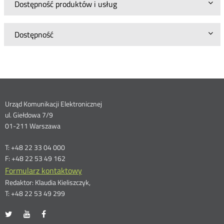
Dostępność produktów i usług
Dostępność
Dane
Urząd Komunikacji Elektronicznej
ul. Giełdowa 7/9
kontaktowe
01-211 Warszawa
T: +48 22 33 04 000
F: +48 22 53 49 162
Formularz kontaktowy
Redaktor: Klaudia Kieliszczyk,
T: +48 22 53 49 299
UKE
UKE
UKE
Otwórz
Otwórz
Otwórz
na
na
na
w
w
w