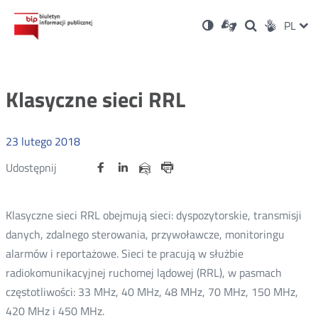
Ustawienia
Otwórz
Otwórz
Wersja
ZMI
PL
Dla
Wyszukiwark
Otwórz
zukaj
Social
w
w
niesłyszących
kontrastowa
w
JĘZ
PRZ
nowym
nowym
nowym
Media
oknie
oknie
oknie
JĘZ
Klasyczne sieci RRL
23
lutego
2018
Udostępnij
Udostępnij
Udostępnij
Otwórz
Otwórz
Otwórz
Udostępnij
Udostępnij
na
na
na
w
w
w
przez
portalu
portalu
portalu
Drukuj
nowym
nowym
nowym
e-
oknie
oknie
oknie
Twitter
Facebook
Linkedin
mail
Klasyczne sieci RRL obejmują sieci: dyspozytorskie, transmisji
danych, zdalnego sterowania, przywoławcze, monitoringu
alarmów i reportażowe. Sieci te pracują w służbie
radiokomunikacyjnej ruchomej lądowej (RRL), w pasmach
częstotliwości: 33 MHz, 40 MHz, 48 MHz, 70 MHz, 150 MHz,
420 MHz i 450 MHz.