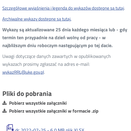
.
Szczegółowe wyjaśnienia i legenda do wykazów dostępne są tutaj
Ot
w
Archiwalne wykazy dostępne są tutaj.
no
Wykazy są aktualizowane 25 dnia każdego miesiąca lub - gdy
okn
termin ten przypadnie na dzień wolny od pracy - w
najbliższym dniu roboczym następującym po tej dacie.
Uwagi dotyczące danych zawartych w opublikowanych
wykazach prosimy zgłaszać na adres e-mail:
.
wykazRRL@uke.gov.pl
Pliki do pobrania
Pobierz wszystkie załączniki
Pobierz wszystkie załączniki w formacie .zip
dc 2022-07-25 -
6,0 MB
plik XLSX