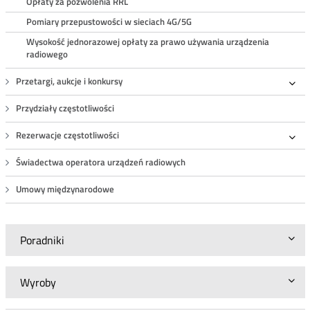
Opłaty za pozwolenia RRL
Pomiary przepustowości w sieciach 4G/5G
Wysokość jednorazowej opłaty za prawo używania urządzenia
radiowego
Przetargi, aukcje i konkursy
Roz
Przydziały częstotliwości
Rezerwacje częstotliwości
Roz
Świadectwa operatora urządzeń radiowych
Umowy międzynarodowe
Poradniki
Wyroby