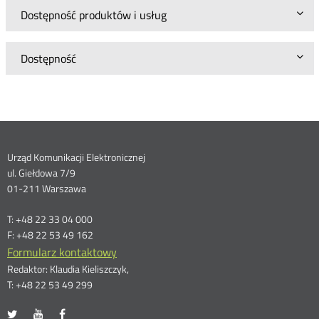
Dostępność produktów i usług
Dostępność
Dane
Urząd Komunikacji Elektronicznej
ul. Giełdowa 7/9
kontaktowe
01-211 Warszawa
T: +48 22 33 04 000
F: +48 22 53 49 162
Formularz kontaktowy
Redaktor: Klaudia Kieliszczyk,
T: +48 22 53 49 299
UKE
UKE
UKE
Otwórz
Otwórz
Otwórz