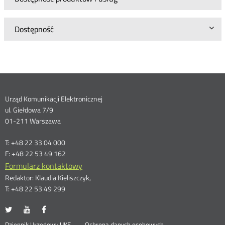
Dostępność
Dane
Urząd Komunikacji Elektronicznej
ul. Giełdowa 7/9
kontaktowe
01-211 Warszawa
T: +48 22 33 04 000
F: +48 22 53 49 162
Formularz kontaktowy
Redaktor: Klaudia Kieliszczyk,
T: +48 22 53 49 299
UKE
UKE
UKE
Otwórz
Otwórz
Otwórz
na
na
na
w
w
w
Dziennik Urzędowy UKE
Ochrona danych osobowych