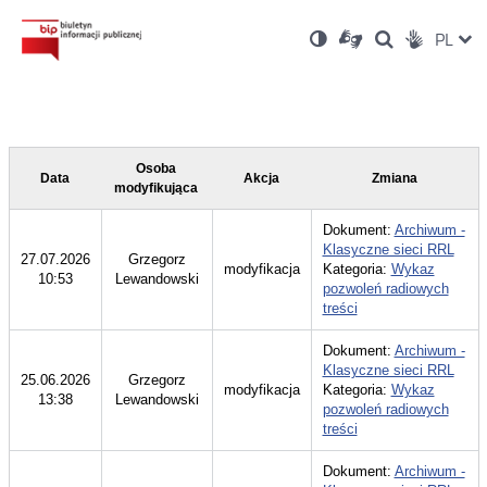
Ustawienia
Otwórz
Otwórz
Wersja
ZMI
PL
Dla
Wyszukiwark
Otwórz
zukaj
Social
w
w
niesłyszących
kontrastowa
w
JĘZ
PRZ
nowym
nowym
nowym
Media
oknie
oknie
oknie
JĘZ
Osoba
Data
Akcja
Zmiana
modyfikująca
Dokument:
Archiwum -
Klasyczne sieci RRL
27.07.2026
Grzegorz
modyfikacja
Kategoria:
Wykaz
10:53
Lewandowski
pozwoleń radiowych
treści
Dokument:
Archiwum -
Klasyczne sieci RRL
25.06.2026
Grzegorz
modyfikacja
Kategoria:
Wykaz
13:38
Lewandowski
pozwoleń radiowych
treści
Dokument:
Archiwum -