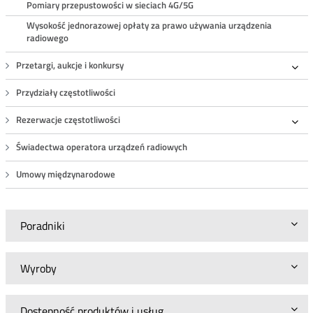
Pomiary przepustowości w sieciach 4G/5G
Wysokość jednorazowej opłaty za prawo używania urządzenia
radiowego
Przetargi, aukcje i konkursy
Roz
Przydziały częstotliwości
Rezerwacje częstotliwości
Roz
Świadectwa operatora urządzeń radiowych
Umowy międzynarodowe
Poradniki
Wyroby
Dostępność produktów i usług