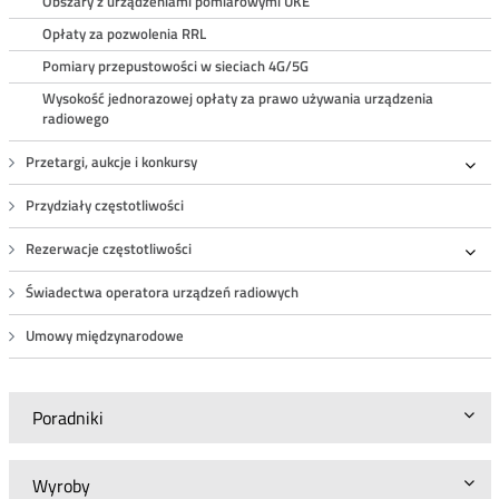
Obszary z urządzeniami pomiarowymi UKE
Opłaty za pozwolenia RRL
Pomiary przepustowości w sieciach 4G/5G
Wysokość jednorazowej opłaty za prawo używania urządzenia
radiowego
Przetargi, aukcje i konkursy
Roz
Przydziały częstotliwości
Rezerwacje częstotliwości
Roz
Świadectwa operatora urządzeń radiowych
Umowy międzynarodowe
Poradniki
Wyroby