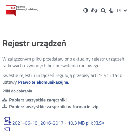
Ustawienia
Otwórz
Otwórz
Wersja
ZMI
PL
Dla
Wyszukiwark
Otwórz
zukaj
Social
w
w
niesłyszących
kontrastowa
w
JĘZ
PRZ
nowym
nowym
nowym
Media
oknie
oknie
oknie
JĘZ
Rejestr urządzeń
W załączonym pliku przedstawiono aktualny rejestr urządzeń
radiowych używanych bez pozwolenia radiowego.
Kwestie rejestru urządzeń regulują przepisy art. 144c i 144d
ustawy
Otwórz
Prawo telekomunikacyjne.
w
Pliki do pobrania
nowym
Pobierz wszystkie załączniki
oknie
Pobierz wszystkie załączniki w formacie .zip
2021-06-18_2016-2017 -
10,3 MB
plik XLSX