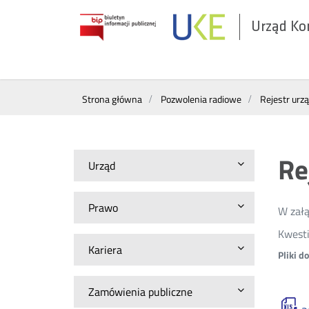
Urząd Ko
Otwórz
w
nowym
Wyszukiwarka
oknie
Strona główna
Pozwolenia radiowe
Rejestr urz
Re
Urząd
Prawo
W załą
Kwesti
Kariera
Pliki d
Zamówienia publiczne