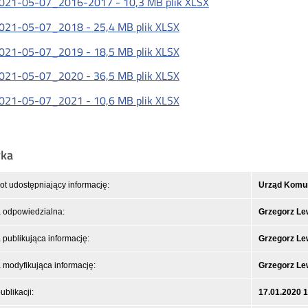
021-05-07_2016-2017 -
10,3 MB
plik XLSX
021-05-07_2018 -
25,4 MB
plik XLSX
021-05-07_2019 -
18,5 MB
plik XLSX
021-05-07_2020 -
36,5 MB
plik XLSX
021-05-07_2021 -
10,6 MB
plik XLSX
yka
t udostępniający informację:
Urząd Komuni
 odpowiedzialna:
Grzegorz L
publikująca informację:
Grzegorz L
modyfikująca informację:
Grzegorz L
ublikacji:
17.01.2020 