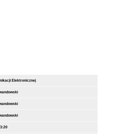
kacji Elektronicznej
ewandowski
ewandowski
ewandowski
13:20