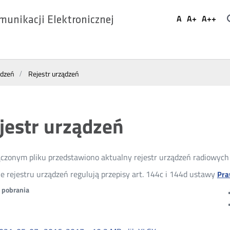
Ustaw
A
A+
A++
munikacji Elektronicznej
Domyślna
Większa
Najwi
Social
czcionka
czcionka
czcio
Media
ądzeń
Rejestr urządzeń
jestr urządzeń
czonym pliku przedstawiono aktualny rejestr urządzeń radiowyc
e rejestru urządzeń regulują przepisy art. 144c i 144d ustawy
Pra
o pobrania