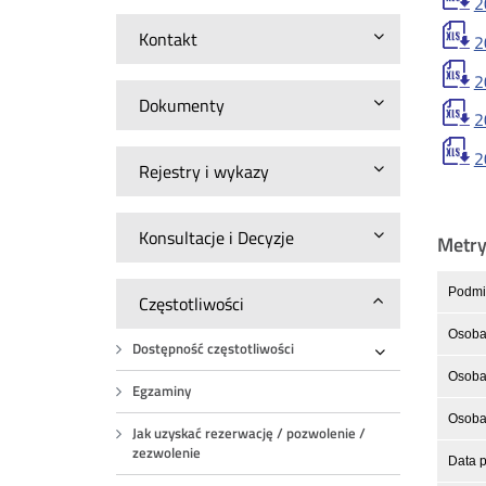
2
Kontakt
2
2
Dokumenty
2
2
Rejestry i wykazy
Konsultacje i Decyzje
Metr
Podmio
Częstotliwości
Osoba
Dostępność częstotliwości
Rozwiń
Osoba 
Egzaminy
Osoba 
Jak uzyskać rezerwację / pozwolenie /
zezwolenie
Data p