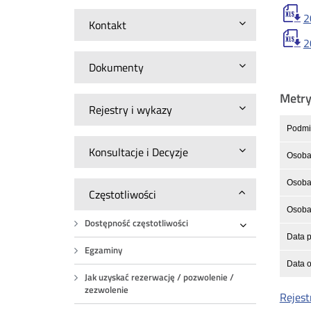
2
Kontakt
2
Dokumenty
Metr
Rejestry i wykazy
Podmio
Konsultacje i Decyzje
Osoba
Osoba 
Częstotliwości
Osoba 
Dostępność częstotliwości
Rozwiń
Data p
Egzaminy
Data o
Jak uzyskać rezerwację / pozwolenie /
zezwolenie
Rejest