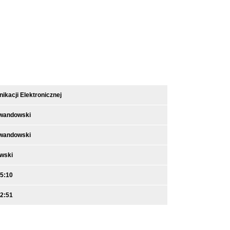
kacji Elektronicznej
ewandowski
ewandowski
owski
15:10
12:51