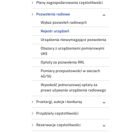
Plany zagospodarowania częstotliwości
Pozwolenia radiowe
Rozwiń
Wykaz pozwoleń radiowych
Rejestr urządzeń
Urządzenia niewymagające pozwolenia
Obszary z urządzeniami pomiarowymi
UKE
Opłaty za pozwolenia RRL
Pomiary przepustowości w sieciach
4G/5G
Wysokość jednorazowej opłaty za
prawo używania urządzenia radiowego
Przetargi, aukcje i konkursy
Rozwiń
Przydziały częstotliwości
Rezerwacje częstotliwości
Rozwiń