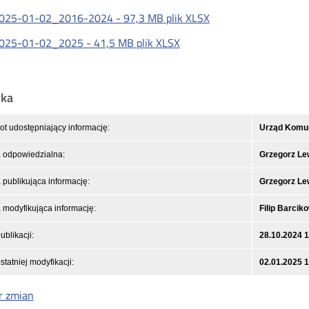
025-01-02_2016-2024 -
97,3 MB
plik XLSX
025-01-02_2025 -
41,5 MB
plik XLSX
yka
t udostępniający informację:
Urząd Komuni
 odpowiedzialna:
Grzegorz L
publikująca informację:
Grzegorz L
modyfikująca informację:
Filip Barcik
ublikacji:
28.10.2024 
statniej modyfikacji:
02.01.2025 
r zmian