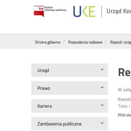
Urząd Ko
Otwórz
w
nowym
Wyszukiwarka
oknie
Strona główna
Pozwolenia radiowe
Rejestr urz
Re
Urząd
Prawo
W załą
Kwesti
Kariera
144c 
Pliki d
Zamówienia publiczne