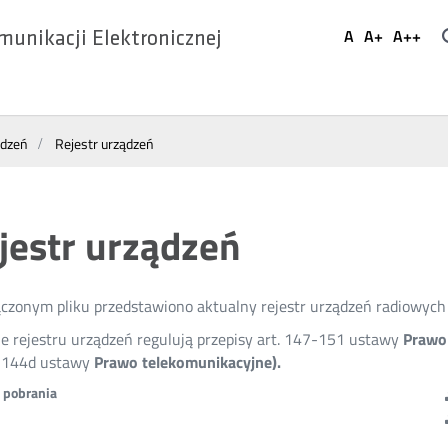
Ustaw
A
A+
A++
munikacji Elektronicznej
Domyślna
Większa
Najwi
Social
czcionka
czcionka
czcio
Media
ądzeń
Rejestr urządzeń
jestr urządzeń
czonym pliku przedstawiono aktualny rejestr urządzeń radiowyc
e rejestru urządzeń regulują przepisy art. 147-151 ustawy
Prawo 
i 144d ustawy
Prawo telekomunikacyjne).
o pobrania