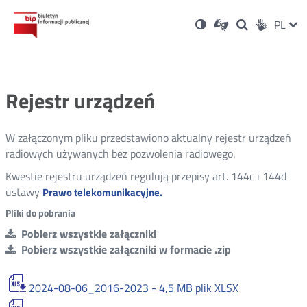
Ustawienia
Otwórz
Otwórz
Wersja
ZMI
PL
Dla
Wyszukiwark
Otwórz
zukaj
Social
w
w
niesłyszących
kontrastowa
w
JĘZ
PRZ
nowym
nowym
nowym
Media
oknie
oknie
oknie
JĘZ
Rejestr urządzeń
W załączonym pliku przedstawiono aktualny rejestr urządzeń
radiowych używanych bez pozwolenia radiowego.
Kwestie rejestru urządzeń regulują przepisy art. 144c i 144d
ustawy
Otwórz
Prawo telekomunikacyjne.
w
Pliki do pobrania
nowym
Pobierz wszystkie załączniki
oknie
Pobierz wszystkie załączniki w formacie .zip
2024-08-06_2016-2023 -
4,5 MB
plik XLSX