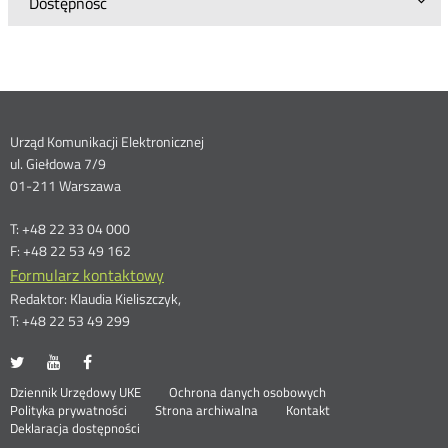
Dostępność
Dane
Urząd Komunikacji Elektronicznej
ul. Giełdowa 7/9
kontaktowe
01-211 Warszawa
T: +48 22 33 04 000
F: +48 22 53 49 162
Formularz kontaktowy
Redaktor: Klaudia Kieliszczyk,
T: +48 22 53 49 299
UKE
UKE
UKE
Otwórz
Otwórz
Otwórz
na
na
na
w
w
w
Otwórz
Stopka
Dziennik Urzędowy UKE
Ochrona danych osobowych
portalu
portalu
portalu
nowym
nowym
nowym
Otwórz
w
Polityka prywatności
Strona archiwalna
Kontakt
Twitter
Youtube
Facebook
oknie
oknie
oknie
w
nowym
Deklaracja dostępności
nowym
oknie