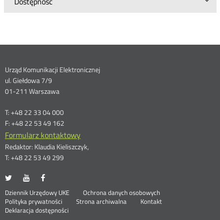
Dostępność
Dane
Urząd Komunikacji Elektronicznej
ul. Giełdowa 7/9
kontaktowe
01-211 Warszawa
T: +48 22 33 04 000
F: +48 22 53 49 162
Formularz kontaktowy
Redaktor: Klaudia Kieliszczyk,
T: +48 22 53 49 299
UKE
UKE
UKE
Otwórz
Otwórz
Otwórz
na
na
na
w
w
w
Otwórz
Stopka
Dziennik Urzędowy UKE
Ochrona danych osobowych
portalu
portalu
portalu
nowym
nowym
nowym
Otwórz
w
Polityka prywatności
Strona archiwalna
Kontakt
Twitter
Youtube
Facebook
oknie
oknie
oknie
w
nowym
Deklaracja dostępności
nowym
oknie