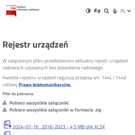
Ustawienia
Otwórz
Otwórz
Wersja
ZMI
PL
Dla
Wyszukiwark
Otwórz
zukaj
Social
w
w
niesłyszących
kontrastowa
w
JĘZ
PRZ
nowym
nowym
nowym
Media
oknie
oknie
oknie
JĘZ
Rejestr urządzeń
W załączonym pliku przedstawiono aktualny rejestr urządzeń
radiowych używanych bez pozwolenia radiowego.
Kwestie rejestru urządzeń regulują przepisy art. 144c i 144d
ustawy
Otwórz
Prawo telekomunikacyjne.
w
Pliki do pobrania
nowym
Pobierz wszystkie załączniki
oknie
Pobierz wszystkie załączniki w formacie .zip
2024-07-16_2016-2023 -
4,5 MB
plik XLSX