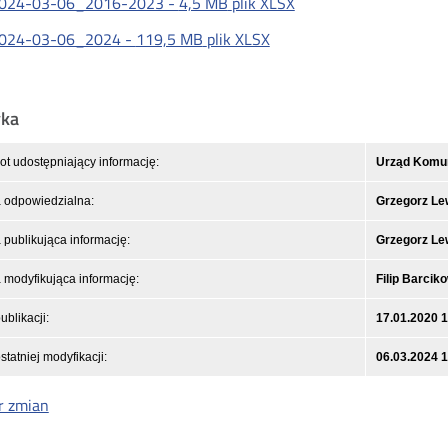
024-03-06_2016-2023 -
4,5 MB
plik XLSX
024-03-06_2024 -
119,5 MB
plik XLSX
yka
t udostępniający informację:
Urząd Komuni
 odpowiedzialna:
Grzegorz L
publikująca informację:
Grzegorz L
modyfikująca informację:
Filip Barcik
ublikacji:
17.01.2020 
statniej modyfikacji:
06.03.2024 
r zmian