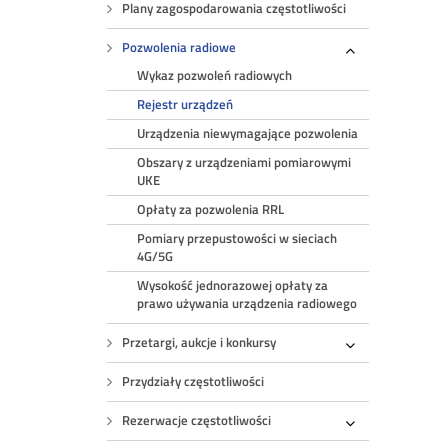
Plany zagospodarowania częstotliwości
Pozwolenia radiowe
Rozwiń
Wykaz pozwoleń radiowych
Rejestr urządzeń
Urządzenia niewymagające pozwolenia
Obszary z urządzeniami pomiarowymi
UKE
Opłaty za pozwolenia RRL
Pomiary przepustowości w sieciach
4G/5G
Wysokość jednorazowej opłaty za
prawo używania urządzenia radiowego
Przetargi, aukcje i konkursy
Rozwiń
Przydziały częstotliwości
Rezerwacje częstotliwości
Rozwiń