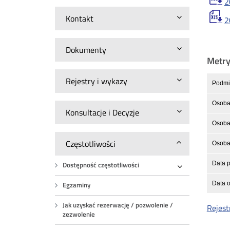
2
Kontakt
2
Dokumenty
Metr
Rejestry i wykazy
Podmio
Osoba
Konsultacje i Decyzje
Osoba 
Częstotliwości
Osoba 
Data p
Dostępność częstotliwości
Rozwiń
Data o
Egzaminy
Jak uzyskać rezerwację / pozwolenie /
Rejest
zezwolenie