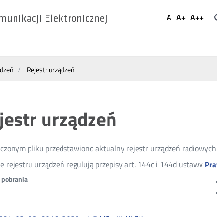
Ustaw
A
A+
A++
munikacji Elektronicznej
Domyślna
Większa
Najwi
Social
czcionka
czcionka
czcio
Media
ądzeń
Rejestr urządzeń
jestr urządzeń
czonym pliku przedstawiono aktualny rejestr urządzeń radiowyc
e rejestru urządzeń regulują przepisy art. 144c i 144d ustawy
Pra
o pobrania