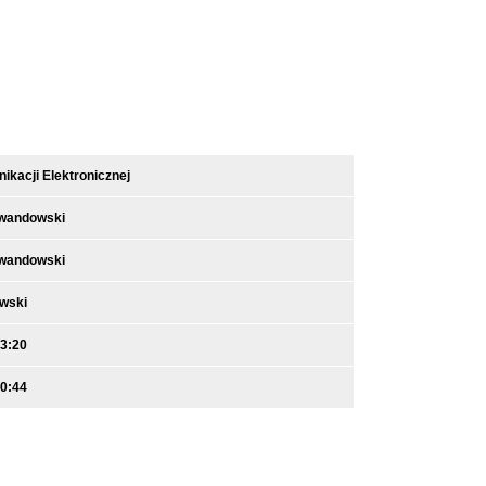
kacji Elektronicznej
ewandowski
ewandowski
owski
13:20
10:44