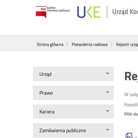
Urząd Ko
Otwórz
w
nowym
Wyszukiwarka
oknie
Strona główna
Pozwolenia radiowe
Rejestr urz
Re
Urząd
Prawo
W załą
Kwesti
Kariera
Pliki d
Zamówienia publiczne