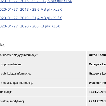
020-01-27_2016-2017 -
12,5 MB
plik XLSX
020-01-27_2018 -
29,6 MB
plik XLSX
020-01-27_2019 -
21,4 MB
plik XLSX
020-01-27_2020 -
266 KB
plik XLSX
yka
t udostępniający informację:
Urząd Komuni
 odpowiedzialna:
Grzegorz L
publikująca informację:
Grzegorz L
modyfikująca informację:
Wojciech Ty
ublikacji:
17.01.2020 
statniej modyfikacji:
27.01.2020 