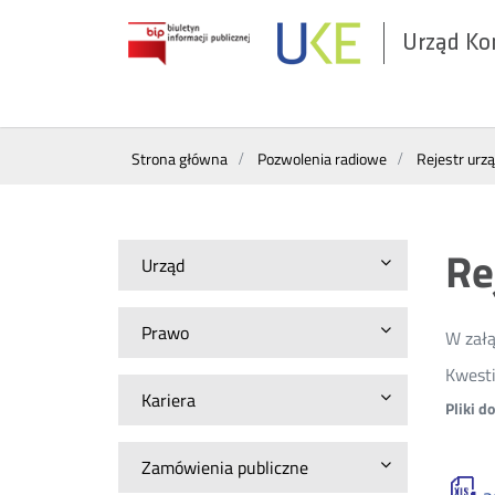
Urząd Ko
Otwórz
w
nowym
Wyszukiwarka
oknie
Strona główna
Pozwolenia radiowe
Rejestr urz
Re
Urząd
Prawo
W załą
Kwesti
Kariera
Pliki d
Zamówienia publiczne