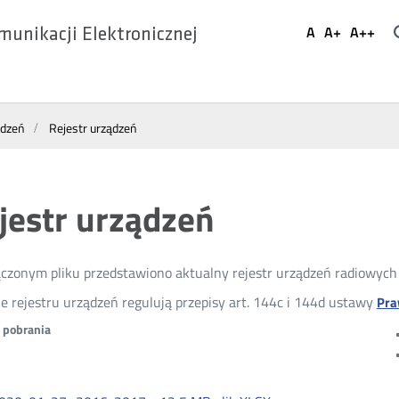
Ustaw
A
A+
A++
munikacji Elektronicznej
Domyślna
Większa
Najwi
Social
czcionka
czcionka
czcio
Media
ądzeń
Rejestr urządzeń
jestr urządzeń
czonym pliku przedstawiono aktualny rejestr urządzeń radiowyc
e rejestru urządzeń regulują przepisy art. 144c i 144d ustawy
Pra
o pobrania