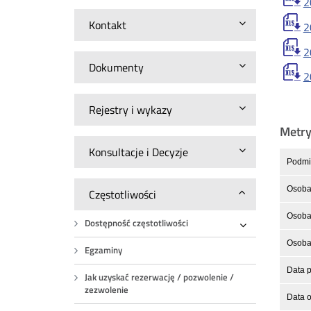
2
Kontakt
2
2
Dokumenty
2
Rejestry i wykazy
Metr
Konsultacje i Decyzje
Podmio
Osoba
Częstotliwości
Osoba 
Dostępność częstotliwości
Rozwiń
Osoba 
Egzaminy
Data p
Jak uzyskać rezerwację / pozwolenie /
zezwolenie
Data o