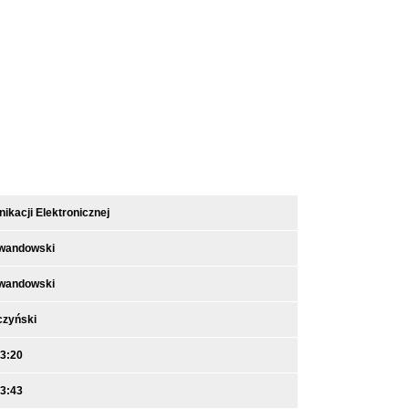
kacji Elektronicznej
ewandowski
ewandowski
czyński
13:20
13:43