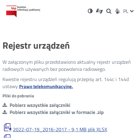
Ustawienia
Otwórz
Otwórz
Wersja
ZMI
PL
Dla
Wyszukiwark
Otwórz
zukaj
Social
w
w
niesłyszących
kontrastowa
w
JĘZ
PRZ
nowym
nowym
nowym
Media
oknie
oknie
oknie
JĘZ
Rejestr urządzeń
W załączonym pliku przedstawiono aktualny rejestr urządzeń
radiowych używanych bez pozwolenia radiowego.
Kwestie rejestru urządzeń regulują przepisy art. 144c i 144d
ustawy
Otwórz
Prawo telekomunikacyjne.
w
Pliki do pobrania
nowym
Pobierz wszystkie załączniki
oknie
Pobierz wszystkie załączniki w formacie .zip
2022-07-19_2016-2017 -
9,1 MB
plik XLSX