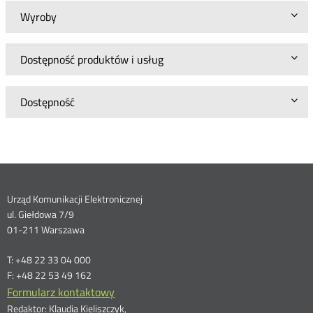
Wyroby
Dostępność produktów i usług
Dostępność
Dane
Urząd Komunikacji Elektronicznej
ul. Giełdowa 7/9
kontaktowe
01-211 Warszawa
T: +48 22 33 04 000
F: +48 22 53 49 162
Formularz kontaktowy
Redaktor: Klaudia Kieliszczyk,