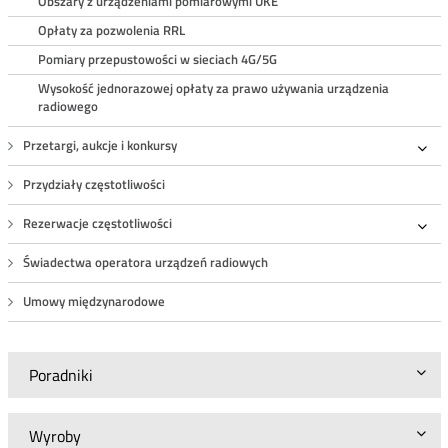
Obszary z urządzeniami pomiarowymi UKE
Opłaty za pozwolenia RRL
Pomiary przepustowości w sieciach 4G/5G
Wysokość jednorazowej opłaty za prawo używania urządzenia
radiowego
Przetargi, aukcje i konkursy
Roz
Przydziały częstotliwości
Rezerwacje częstotliwości
Roz
Świadectwa operatora urządzeń radiowych
Umowy międzynarodowe
Poradniki
Wyroby