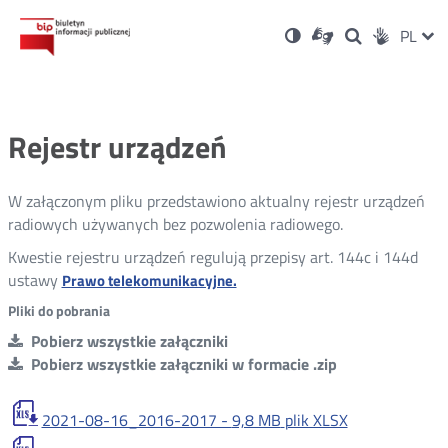
Ustawienia
Otwórz
Otwórz
Wersja
ZMI
PL
Dla
Wyszukiwark
Otwórz
zukaj
Social
w
w
niesłyszących
kontrastowa
w
JĘZ
PRZ
nowym
nowym
nowym
Media
oknie
oknie
oknie
JĘZ
Rejestr urządzeń
W załączonym pliku przedstawiono aktualny rejestr urządzeń
radiowych używanych bez pozwolenia radiowego.
Kwestie rejestru urządzeń regulują przepisy art. 144c i 144d
ustawy
Otwórz
Prawo telekomunikacyjne.
w
Pliki do pobrania
nowym
Pobierz wszystkie załączniki
oknie
Pobierz wszystkie załączniki w formacie .zip
2021-08-16_2016-2017 -
9,8 MB
plik XLSX