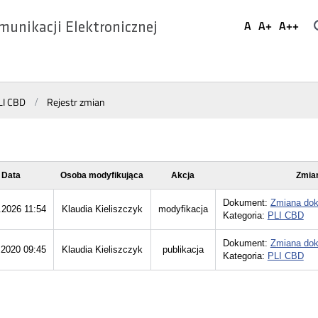
Ustaw
A
A+
A++
munikacji Elektronicznej
Domyślna
Większa
Najwi
Social
czcionka
czcionka
czcio
Media
LI CBD
Rejestr zmian
Data
Osoba modyfikująca
Akcja
Zmia
Dokument:
Zmiana do
.2026 11:54
Klaudia Kieliszczyk
modyfikacja
Kategoria:
PLI CBD
Dokument:
Zmiana do
.2020 09:45
Klaudia Kieliszczyk
publikacja
Kategoria:
PLI CBD