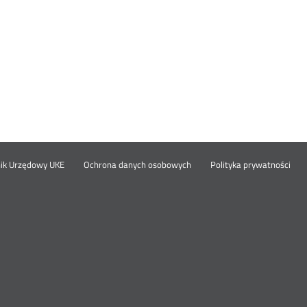
Otwórz
Ot
opka
nik Urzędowy UKE
Ochrona danych osobowych
Polityka prywatności
w
w
nowym
no
oknie
okn
nu