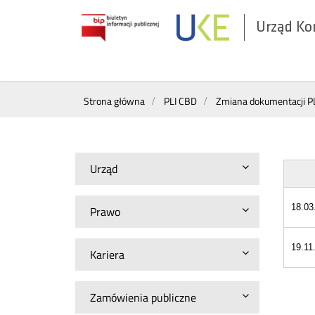
Urząd Ko
Otwórz
w
nowym
Wyszukiwarka
oknie
Strona główna
PLI CBD
Zmiana dokumentacji P
Urząd
18.03
Prawo
19.11
Kariera
Zamówienia publiczne