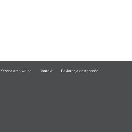
wórz
Strona archiwalna
Kontakt
Deklaracja dostępności
wym
ie