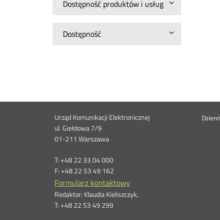
Dostępność produktów i usług
Dostępność
Dane
Urząd Komunikacji Elektronicznej
St
Dzien
ul. Giełdowa 7/9
01-211 Warszawa
kontaktowe
me
T: +48 22 33 04 000
F: +48 22 53 49 162
Formularz kontaktowy
Redaktor: Klaudia Kieliszczyk,
T: +48 22 53 49 299