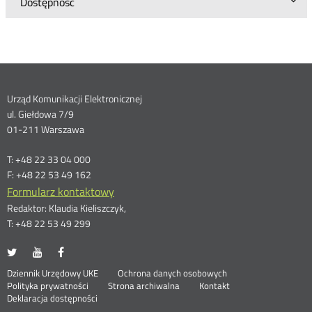
Dostępność
Dane
Urząd Komunikacji Elektronicznej
ul. Giełdowa 7/9
kontaktowe
01-211 Warszawa
T: +48 22 33 04 000
F: +48 22 53 49 162
Formularz kontaktowy
Redaktor: Klaudia Kieliszczyk,
T: +48 22 53 49 299
UKE
UKE
UKE
Otwórz
Otwórz
Otwórz
na
na
na
w
w
w
Otwórz
Stopka
Dziennik Urzędowy UKE
Ochrona danych osobowych
portalu
portalu
portalu
nowym
nowym
nowym
Otwórz
w
Polityka prywatności
Strona archiwalna
Kontakt
Twitter
Youtube
Facebook
oknie
oknie
oknie
w
nowym
Deklaracja dostępności
nowym
oknie