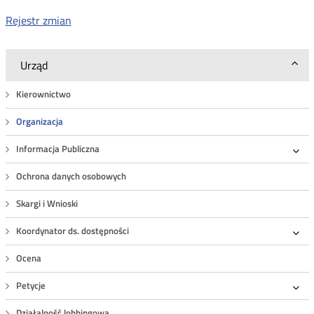
Rejestr zmian
Urząd
Kierownictwo
Organizacja
Informacja Publiczna
Roz
Ochrona danych osobowych
Skargi i Wnioski
Koordynator ds. dostępności
Roz
Ocena
Petycje
Roz
Działalność lobbingowa