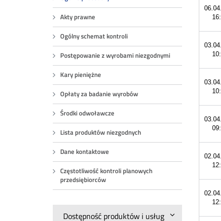
06.04
Akty prawne
16
Ogólny schemat kontroli
03.04
10
Postępowanie z wyrobami niezgodnymi
Kary pieniężne
03.04
10
Opłaty za badanie wyrobów
Środki odwoławcze
03.04
09
Lista produktów niezgodnych
Dane kontaktowe
02.04
12
Częstotliwość kontroli planowych
przedsiębiorców
02.04
12
Dostępność produktów i usług