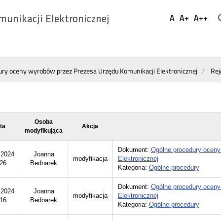
Ustaw
A
A+
A++
munikacji Elektronicznej
Domyślna
Większa
Najwi
Social
czcionka
czcionka
czcio
Media
ury oceny wyrobów przez Prezesa Urzędu Komunikacji Elektronicznej
Rej
Osoba
ta
Akcja
modyfikująca
Dokument:
Ogólne procedury oceny
.2024
Joanna
modyfikacja
Elektronicznej
:26
Bednarek
Kategoria:
Ogólne procedury
Dokument:
Ogólne procedury oceny
.2024
Joanna
modyfikacja
Elektronicznej
:16
Bednarek
Kategoria:
Ogólne procedury