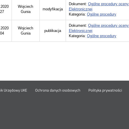
Dokument:
Ogólne procedury oceny
.2020
Wojciech
modyfikacja
Elektronicznej
:27
Gunia
Kategoria:
Ogólne procedury
Dokument:
Ogólne procedury oceny
.2020
Wojciech
publikacja
Elektronicznej
:04
Gunia
Kategoria:
Ogólne procedury
Otwórz
Ot
opka
nik Urzędowy UKE
Ochrona danych osobowych
Polityka prywatności
w
w
nowym
no
oknie
okn
nu