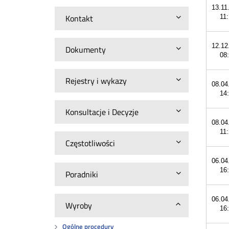
13.11
Kontakt
11
12.12
Dokumenty
08
Rejestry i wykazy
08.04
14
Konsultacje i Decyzje
08.04
11
Częstotliwości
06.04
16
Poradniki
06.04
Wyroby
16
Ogólne procedury