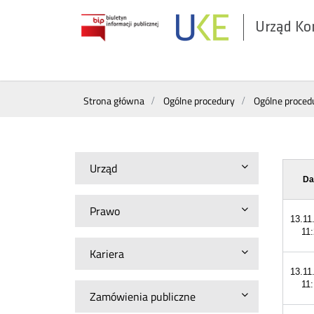
Urząd Ko
Otwórz
w
nowym
Wyszukiwarka
oknie
Strona główna
Ogólne procedury
Ogólne proced
Urząd
Da
Prawo
13.11
11
Kariera
13.11
11
Zamówienia publiczne