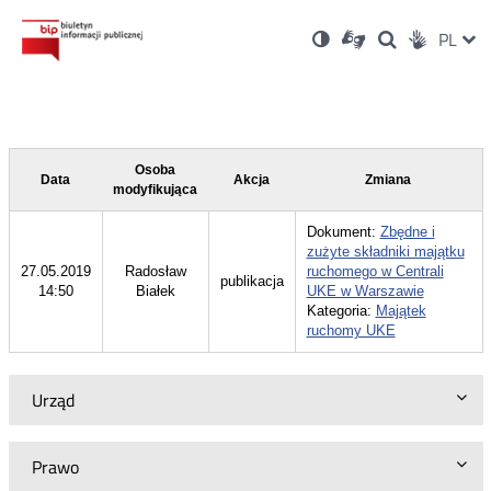
Ustawienia
Otwórz
Otwórz
Wersja
ZMI
PL
Dla
Wyszukiwark
Otwórz
zukaj
Social
w
w
niesłyszących
kontrastowa
w
JĘZ
PRZ
nowym
nowym
nowym
Media
oknie
oknie
oknie
JĘZ
Osoba
Data
Akcja
Zmiana
modyfikująca
Dokument:
Zbędne i
zużyte składniki majątku
27.05.2019
Radosław
ruchomego w Centrali
publikacja
14:50
Białek
UKE w Warszawie
Kategoria:
Majątek
ruchomy UKE
Urząd
Prawo