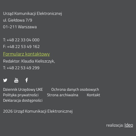
Dane
Urząd Komunikacji Elektronicznej
ul. Giełdowa 7/9
kontaktowe
01-211 Warszawa
T: +48 22 33 04 000
F: +48 22 53 49 162
Formularz kontaktowy
Redaktor: Klaudia Kieliszczyk,
T: +48 22 53 49 299
UKE
UKE
UKE
Otwórz
Otwórz
Otwórz
na
na
na
w
w
w
Otwórz
Stopka
Dziennik Urzędowy UKE
Ochrona danych osobowych
portalu
portalu
portalu
nowym
nowym
nowym
Otwórz
w
Polityka prywatności
Strona archiwalna
Kontakt
Twitter
Youtube
Facebook
oknie
oknie
oknie
w
nowym
Deklaracja dostępności
menu
nowym
oknie
oknie
2026 Urząd Komunikacji Elektronicznej
Ideo
O
realizacja: