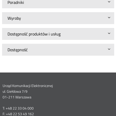
Poradniki
Wyroby
Dostępność produktów i usług
Dostępność
Dane
Urząd Komunikacji Elektronicznej
ul. Giełdowa 7/9
kontaktowe
01-211 Warszawa
T: +48 22 33 04 000
F: +48 22 53 49 162