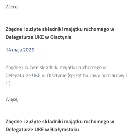
O:
Więcej
Zbędne
i
zużyte
Zbędne i zużyte składniki majątku ruchomego w
składniki
majątku
Delegaturze UKE w Olsztynie
ruchomego
w
14
maja
2026
Delegaturze
UKE
w
Zbędne i zużyte składniki majątku ruchomego w
Bydgoszczy
Delegaturze UKE w Olsztynie (sprzęt biurowy pomiarowy i
IT)
O:
Więcej
Zbędne
i
zużyte
Zbędne i zużyte składniki majątku ruchomego w
składniki
majątku
Delegaturze UKE w Białymstoku
ruchomego
w