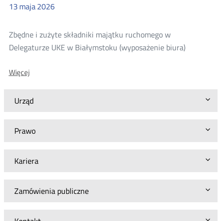
13
maja
2026
Delegaturze
UKE
w
Zbędne i zużyte składniki majątku ruchomego w
Olsztynie
Delegaturze UKE w Białymstoku (wyposażenie biura)
O:
Więcej
Zbędne
i
zużyte
Urząd
składniki
majątku
ruchomego
Prawo
w
Delegaturze
UKE
Kariera
w
Białymstoku
Zamówienia publiczne