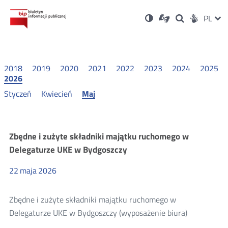
Ustawienia
Otwórz
Otwórz
Wersja
ZMI
PL
Dla
Wyszukiwark
Otwórz
zukaj
Social
w
w
niesłyszących
kontrastowa
w
JĘZ
PRZ
nowym
nowym
nowym
Media
oknie
oknie
oknie
JĘZ
2018
2019
2020
2021
2022
2023
2024
2025
2026
Styczeń
Kwiecień
Maj
Majątek
Zbędne i zużyte składniki majątku ruchomego w
Delegaturze UKE w Bydgoszczy
ruchomy
22
maja
2026
UKE
Zbędne i zużyte składniki majątku ruchomego w
2026
Delegaturze UKE w Bydgoszczy (wyposażenie biura)