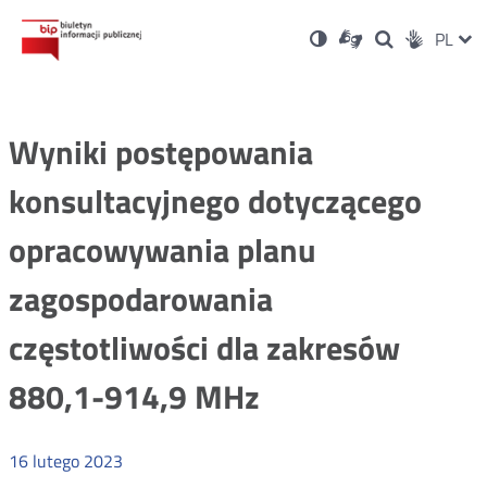
Ustawienia
Otwórz
Otwórz
Wersja
ZMI
PL
Dla
Wyszukiwark
Otwórz
zukaj
Social
w
w
niesłyszących
kontrastowa
w
JĘZ
PRZ
nowym
nowym
nowym
Media
oknie
oknie
oknie
JĘZ
Wyniki postępowania
konsultacyjnego dotyczącego
opracowywania planu
zagospodarowania
częstotliwości dla zakresów
880,1-914,9 MHz
16
lutego
2023