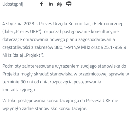
Udostępnij
Udostępnij
Udostępnij
Otwórz
Otwórz
Otwórz
Udostępnij
Udostępnij
na
na
na
w
w
w
przez
portalu
portalu
portalu
Drukuj
nowym
nowym
nowym
e-
oknie
oknie
oknie
Twitter
Facebook
Linkedin
mail
4 stycznia 2023 r. Prezes Urzędu Komunikacji Elektronicznej
(dalej „Prezes UKE”) rozpoczął postępowanie konsultacyjne
dotyczące opracowania nowego planu zagospodarowania
częstotliwości z zakresów 880,1-914,9 MHz oraz 925,1-959,9
MHz (dalej „Projekt”).
Podmioty zainteresowane wyrażeniem swojego stanowiska do
Projektu mogły składać stanowiska w przedmiotowej sprawie w
terminie 30 dni od dnia rozpoczęcia postępowania
konsultacyjnego.
W toku postępowania konsultacyjnego do Prezesa UKE nie
wpłynęło żadne stanowisko konsultacyjne.