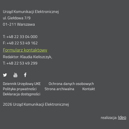
Dane
Urząd Komunikacji Elektronicznej
ul. Giełdowa 7/9
kontaktowe
01-211 Warszawa
T: +48 22 33 04 000
F: +48 22 53 49 162
Formularz kontaktowy
Redaktor: Klaudia Kieliszczyk,
T: +48 22 53 49 299
UKE
UKE
UKE
Otwórz
Otwórz
Otwórz
na
na
na
w
w
w
Otwórz
Stopka
Dziennik Urzędowy UKE
Ochrona danych osobowych
portalu
portalu
portalu
nowym
nowym
nowym
Otwórz
w
Polityka prywatności
Strona archiwalna
Kontakt
Twitter
Youtube
Facebook
oknie
oknie
oknie
w
nowym
Deklaracja dostępności
menu
nowym
oknie
oknie
2026 Urząd Komunikacji Elektronicznej
Ideo
O
realizacja: